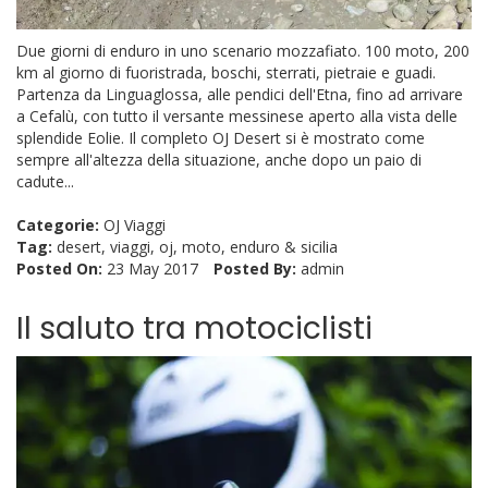
Due giorni di enduro in uno scenario mozzafiato. 100 moto, 200
km al giorno di fuoristrada, boschi, sterrati, pietraie e guadi.
Partenza da Linguaglossa, alle pendici dell'Etna, fino ad arrivare
a Cefalù, con tutto il versante messinese aperto alla vista delle
splendide Eolie. Il completo OJ Desert si è mostrato come
sempre all'altezza della situazione, anche dopo un paio di
cadute...
Categorie:
OJ Viaggi
Tag:
desert
,
viaggi
,
oj
,
moto
,
enduro
&
sicilia
Posted On:
23 May 2017
Posted By:
admin
Il saluto tra motociclisti