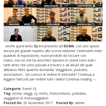
Anche quest'anno
OJ
era presente ad
EICMA
, con uno spazio
ancora più grande rispetto alla scorsa edizione. Centoventi metri
quadrati di esposizione, nuovi prodotti da toccare con
mano...ma ciò che ha arricchito davvero lo stand sono stati i
tanti amici che sono passati a trovarci e ad alcuni dei quali
abbiamo fatto qualche domanda. Viaggiatori, youtuber,
associazioni... Sei curioso di vedere le interviste? Continua a
leggere l'articolo per vedere tutti i video!
Continue reading →
Categorie:
Eventi OJ
Tag:
eicma
,
viaggi
,
oj
,
moto
,
motociclismo
,
youtuber
,
viaggiatori
&
motoviaggiatori
Posted On:
20 November 2017
Posted By:
admin