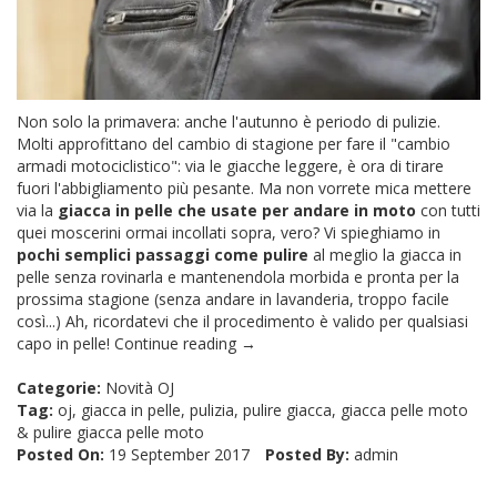
Non solo la primavera: anche l'autunno è periodo di pulizie.
Molti approfittano del cambio di stagione per fare il "cambio
armadi motociclistico": via le giacche leggere, è ora di tirare
fuori l'abbigliamento più pesante. Ma non vorrete mica mettere
via la
giacca in pelle che usate per andare in moto
con tutti
quei moscerini ormai incollati sopra, vero? Vi spieghiamo in
pochi semplici passaggi come pulire
al meglio la giacca in
pelle senza rovinarla e mantenendola morbida e pronta per la
prossima stagione (senza andare in lavanderia, troppo facile
così...) Ah, ricordatevi che il procedimento è valido per qualsiasi
capo in pelle!
Continue reading →
Categorie:
Novità OJ
Tag:
oj
,
giacca in pelle
,
pulizia
,
pulire giacca
,
giacca pelle moto
&
pulire giacca pelle moto
Posted On:
19 September 2017
Posted By:
admin