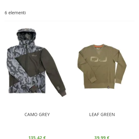
di
de
6
elementi
CAMO GREY
LEAF GREEN
135,42 €
39,99 €