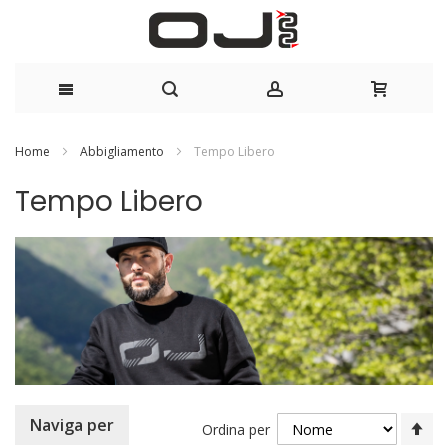
Salta
Home
Abbigliamento
Tempo Libero
al
Tempo Libero
contenuto
Im
Naviga per
Ordina per
la