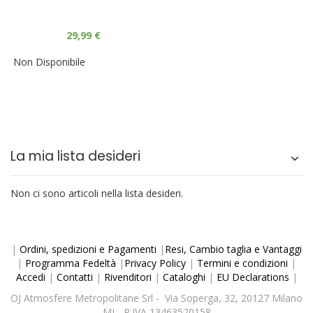
29,99 €
Non Disponibile
La mia lista desideri
Non ci sono articoli nella lista desideri.
|
Ordini, spedizioni e Pagamenti
|
Resi, Cambio taglia e Vantaggi
|
Programma Fedeltà
|
Privacy Policy
|
Termini e condizioni
|
Accedi
|
Contatti
|
Rivenditori
|
Cataloghi
|
EU Declarations
|
OJ Atmosfere Metropolitane Srl - Via Soperga, 32, 20127 Milano
MI - P.IVA 13463520158