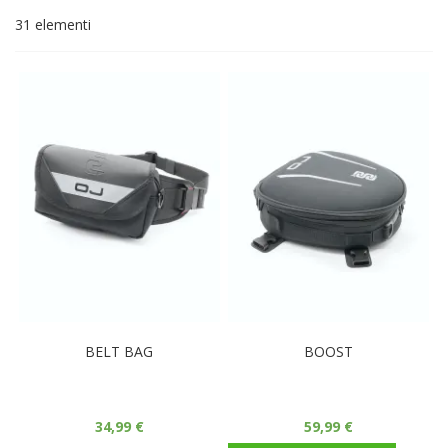
de
31
elementi
BELT BAG
BOOST
34,99 €
59,99 €