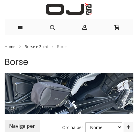
Salta
Home
Borse e Zaini
Borse
al
Borse
contenuto
Im
Naviga per
Ordina per
la
di