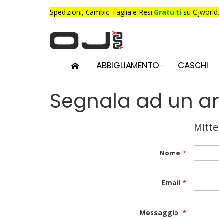
Salta
Spedizioni,
Cambio Taglia e Resi
Gratuiti
su Ojworld.
al
contenuto
ABBIGLIAMENTO
CASCHI
Segnala ad un a
Mitte
Nome
Email
Messaggio