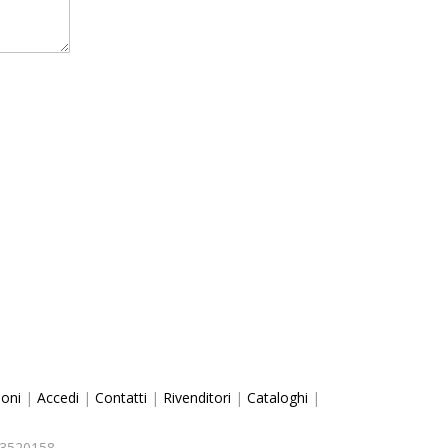
ioni
|
Accedi
|
Contatti
|
Rivenditori
|
Cataloghi
|
463520158