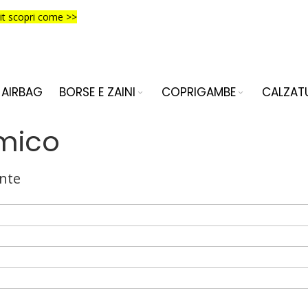
it scopri come >>
AIRBAG
BORSE E ZAINI
COPRIGAMBE
CALZAT
mico
nte