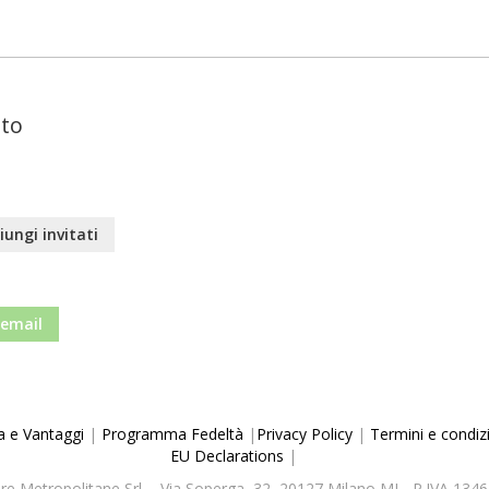
ato
iungi invitati
 email
a e Vantaggi
|
Programma Fedeltà
|
Privacy Policy
|
Termini e condiz
EU Declarations
|
re Metropolitane Srl - Via Soperga, 32, 20127 Milano MI - P.IVA 13