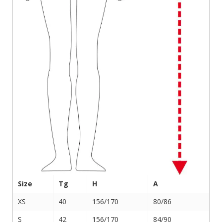
Size
Tg
H
A
XS
40
156/170
80/86
S
42
156/170
84/90