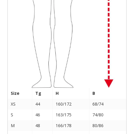
Size
Tg
H
B
XS
44
160/172
68/74
S
46
163/175
74/80
M
48
166/178
80/86