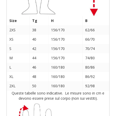
Size
Tg
H
B
2XS
38
156/170
62/66
XS
40
156/170
66/70
S
42
156/170
70/74
M
44
156/170
74/80
L
46
160/180
80/86
XL
48
160/180
86/92
2XL
50
160/180
92/98
Queste tabelle sono indicative. Le misure sono in cm e
devono essere prese sul corpo (non sui vestiti).