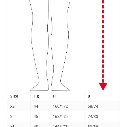
Size
Tg
H
B
XS
44
160/172
68/74
S
46
163/175
74/80
M
48
166/178
80/86