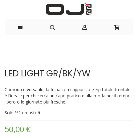
Salta
al
Vai
Vai
contenuto
alla
all'inizio
LED LIGHT GR/BK/YW
fine
della
della
galleria
galleria
di
Comoda e versatile, la felpa con cappuccio e zip totale frontale
di
immagini
è l'ideale per chi cerca un capo pratico e alla moda per il tempo
immagini
libero o le giornate più fresche.
Solo
%1
rimasto/i
50,00 €