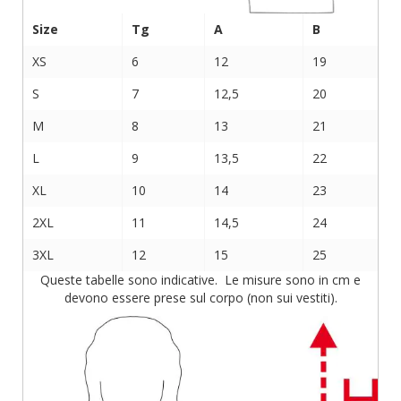
Size
Tg
A
B
XS
6
12
19
S
7
12,5
20
M
8
13
21
L
9
13,5
22
XL
10
14
23
2XL
11
14,5
24
3XL
12
15
25
Queste tabelle sono indicative. Le misure sono in cm e
devono essere prese sul corpo (non sui vestiti).