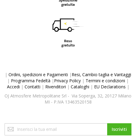
|
Ordini, spedizioni e Pagamenti
|
Resi, Cambio taglia e Vantaggi
|
Programma Fedeltà
|
Privacy Policy
|
Termini e condizioni
|
Accedi
|
Contatti
|
Rivenditori
|
Cataloghi
|
EU Declarations
|
OJ Atmosfere Metropolitane Srl - Via Soperga, 32, 20127 Milano
MI - P.IVA 13463520158
Iscriviti
Iscriviti
alla