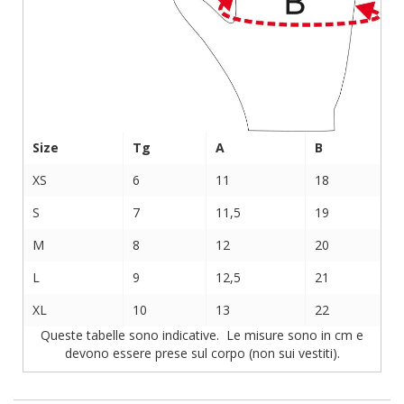
Size
Tg
A
B
XS
6
11
18
S
7
11,5
19
M
8
12
20
L
9
12,5
21
XL
10
13
22
Queste tabelle sono indicative. Le misure sono in cm e
devono essere prese sul corpo (non sui vestiti).