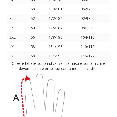
L
50
169/181
86/92
XL
52
172/184
92/98
2XL
54
175/187
98/104
3XL
56
178/190
104/110
4XL
58
181/193
110/116
5XL
60
181/193
116/122
Queste tabelle sono indicative. Le misure sono in cm e
devono essere prese sul corpo (non sui vestiti).