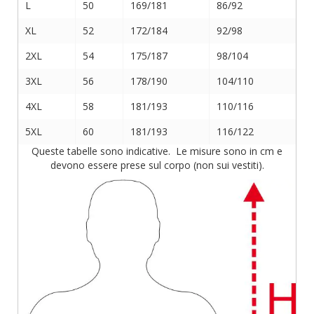
L
50
169/181
86/92
XL
52
172/184
92/98
2XL
54
175/187
98/104
3XL
56
178/190
104/110
4XL
58
181/193
110/116
5XL
60
181/193
116/122
Queste tabelle sono indicative. Le misure sono in cm e
devono essere prese sul corpo (non sui vestiti).