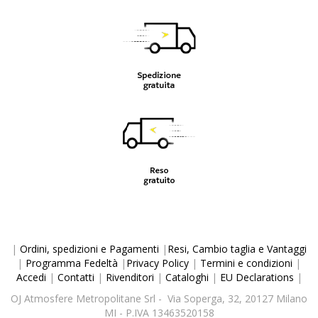
|
Ordini, spedizioni e Pagamenti
|
Resi, Cambio taglia e Vantaggi
|
Programma Fedeltà
|
Privacy Policy
|
Termini e condizioni
|
Accedi
|
Contatti
|
Rivenditori
|
Cataloghi
|
EU Declarations
|
OJ Atmosfere Metropolitane Srl - Via Soperga, 32, 20127 Milano
MI - P.IVA 13463520158