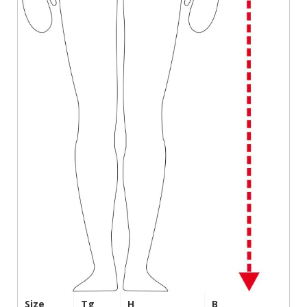
Size
Tg
H
B