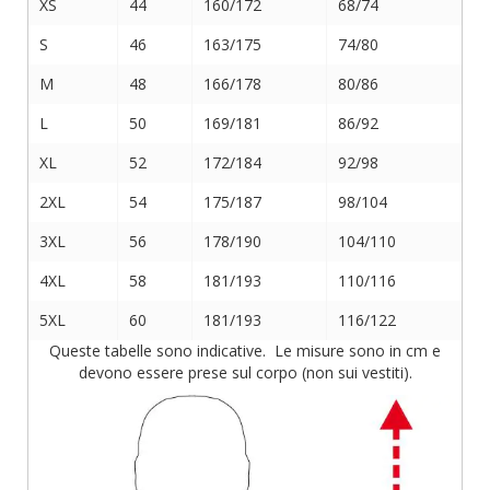
XS
44
160/172
68/74
S
46
163/175
74/80
M
48
166/178
80/86
L
50
169/181
86/92
XL
52
172/184
92/98
2XL
54
175/187
98/104
3XL
56
178/190
104/110
4XL
58
181/193
110/116
5XL
60
181/193
116/122
Queste tabelle sono indicative. Le misure sono in cm e
devono essere prese sul corpo (non sui vestiti).