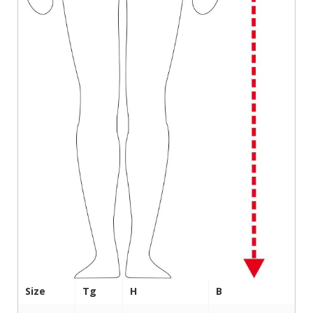
Size
Tg
H
B