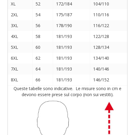
XL
52
172/184
104/110
2XL
54
175/187
110/116
3XL
56
178/190
116/122
4XL
58
181/193
122/128
5XL
60
181/193
128/134
6XL
62
181/193
134/140
7XL
64
181/193
140/146
8XL
66
181/193
146/152
Queste tabelle sono indicative. Le misure sono in cm e
devono essere prese sul corpo (non sui vestiti).