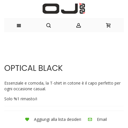
Salta
al
Vai
Vai
contenuto
alla
all'inizio
OPTICAL BLACK
fine
della
della
galleria
galleria
di
Essenziale e comoda, la T-shirt in cotone è il capo perfetto per
di
immagini
ogni occasione casual.
immagini
Solo
%1
rimasto/i
Aggiungi alla lista desideri
Email