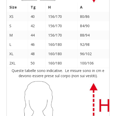
Size
Tg
H
A
XS
40
156/170
80/86
S
42
156/170
84/90
M
44
156/170
88/94
L
46
160/180
92/98
XL
48
160/180
96/102
2XL
50
160/180
100/106
Queste tabelle sono indicative. Le misure sono in cm e
devono essere prese sul corpo (non sui vestiti).