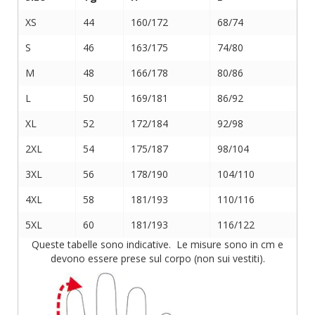
XS
44
160/172
68/74
S
46
163/175
74/80
M
48
166/178
80/86
L
50
169/181
86/92
XL
52
172/184
92/98
2XL
54
175/187
98/104
3XL
56
178/190
104/110
4XL
58
181/193
110/116
5XL
60
181/193
116/122
Queste tabelle sono indicative. Le misure sono in cm e
devono essere prese sul corpo (non sui vestiti).