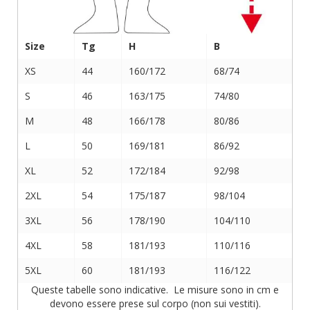
Size
Tg
H
B
XS
44
160/172
68/74
S
46
163/175
74/80
M
48
166/178
80/86
L
50
169/181
86/92
XL
52
172/184
92/98
2XL
54
175/187
98/104
3XL
56
178/190
104/110
4XL
58
181/193
110/116
5XL
60
181/193
116/122
Queste tabelle sono indicative. Le misure sono in cm e
devono essere prese sul corpo (non sui vestiti).