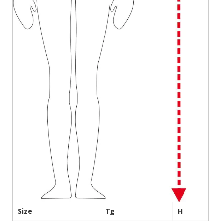
Size
Tg
H