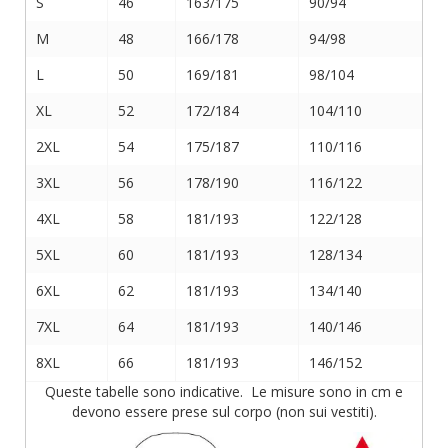
S
46
163/175
90/94
M
48
166/178
94/98
L
50
169/181
98/104
XL
52
172/184
104/110
2XL
54
175/187
110/116
3XL
56
178/190
116/122
4XL
58
181/193
122/128
5XL
60
181/193
128/134
6XL
62
181/193
134/140
7XL
64
181/193
140/146
8XL
66
181/193
146/152
Queste tabelle sono indicative. Le misure sono in cm e
devono essere prese sul corpo (non sui vestiti).