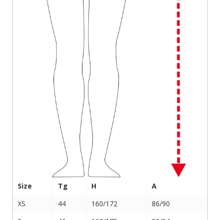
Size
Tg
H
A
XS
44
160/172
86/90