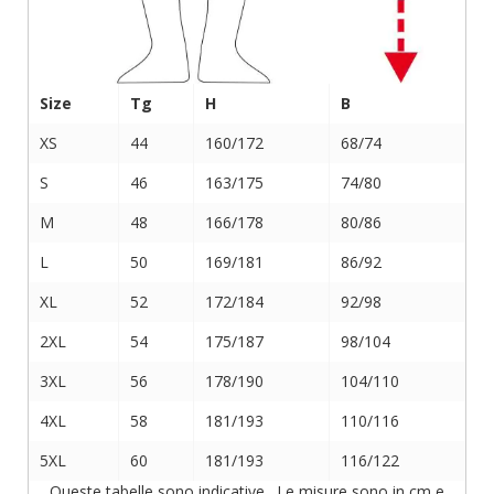
Size
Tg
H
B
XS
44
160/172
68/74
S
46
163/175
74/80
M
48
166/178
80/86
L
50
169/181
86/92
XL
52
172/184
92/98
2XL
54
175/187
98/104
3XL
56
178/190
104/110
4XL
58
181/193
110/116
5XL
60
181/193
116/122
Queste tabelle sono indicative. Le misure sono in cm e