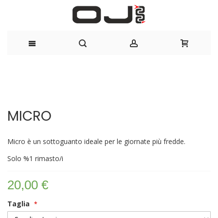
Salta
al
Vai
Vai
contenuto
alla
all'inizio
MICRO
fine
della
della
galleria
galleria
di
Micro è un sottoguanto ideale per le giornate più fredde.
di
immagini
immagini
Solo
%1
rimasto/i
20,00 €
Taglia