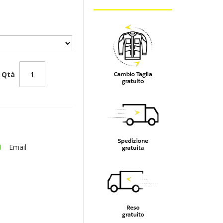
Qtà
Email