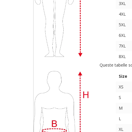
3XL
4XL
5XL
6XL
7XL
8XL
Queste tabelle s
Size
XS
S
M
L
XL