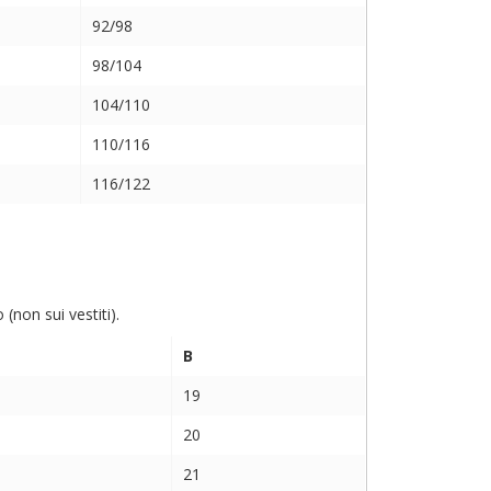
92/98
98/104
104/110
110/116
116/122
non sui vestiti).
B
19
20
21