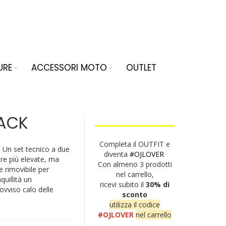
URE
ACCESSORI MOTO
OUTLET
LACK
Completa il OUTFIT e
. Un set tecnico a due
diventa
#OJLOVER
ure più elevate, ma
Con almeno 3 prodotti
rimovibile per
nel carrello,
quillità un
ricevi subito il
30% di
vviso calo delle
sconto
utilizza il codice
#OJLOVER
nel carrello