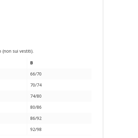
non sui vestiti).
B
66/70
70/74
74/80
80/86
86/92
92/98