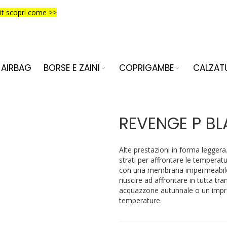
it scopri come >>
AIRBAG
BORSE E ZAINI
COPRIGAMBE
CALZAT
REVENGE P B
Alte prestazioni in forma leggera
strati per affrontare le temperat
con una membrana impermeabile 
riuscire ad affrontare in tutta tran
acquazzone autunnale o un impro
temperature.