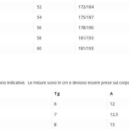
52
172/184
54
175/187
56
178/190
58
181/193
60
181/193
ono indicative. Le misure sono in cm e devono essere prese sul corpo (
Tg
A
6
12
7
12,5
8
13