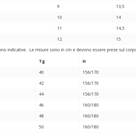
9
13,5
10
14
11
14,5
12
15
ono indicative. Le misure sono in cm e devono essere prese sul corpo (
Tg
H
40
156/170
42
156/170
44
156/170
46
160/180
48
160/180
50
160/180