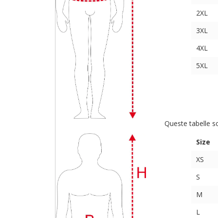
2XL
3XL
4XL
5XL
Queste tabelle s
Size
XS
S
M
L