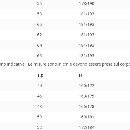
56
178/190
58
181/193
60
181/193
62
181/193
64
181/193
66
181/193
ono indicative. Le misure sono in cm e devono essere prese sul corpo (
Tg
H
44
160/172
46
163/175
48
166/178
50
169/181
52
172/184