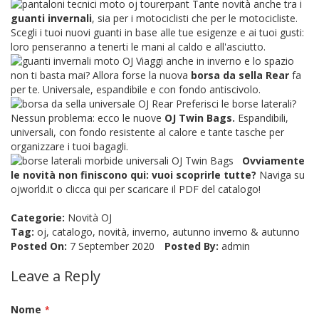
Tante novità anche tra i
guanti invernali
, sia per i motociclisti che per le motocicliste.
Scegli i tuoi nuovi guanti in base alle tue esigenze e ai tuoi gusti:
loro penseranno a tenerti le mani al caldo e all'asciutto.
Viaggi anche in inverno e lo spazio
non ti basta mai? Allora forse la nuova
borsa da sella Rear
fa
per te. Universale, espandibile e con fondo antiscivolo.
Preferisci le borse laterali?
Nessun problema: ecco le nuove
OJ Twin Bags
.
Espandibili,
universali, con fondo resistente al calore e tante tasche per
organizzare i tuoi bagagli.
Ovviamente
le novità non finiscono qui: vuoi scoprirle tutte?
Naviga su
ojworld.it
o
clicca qui per scaricare il PDF del catalogo!
Categorie:
Novità OJ
Tag:
oj
,
catalogo
,
novità
,
inverno
,
autunno inverno
&
autunno
Posted On:
7 September 2020
Posted By:
admin
Leave a Reply
Nome