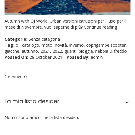
Autumn with OJ World: Urban version! Istruzioni per l' uso per il
mese di Novembre. Vuoi saperne di più?
Continue reading →
Categorie:
Senza categoria
Tag:
oj
,
catalogo
,
moto
,
novità
,
inverno
,
coprigambe scooter
,
giacche
,
autunno
,
2021
,
2022
,
guanti. pioggia
,
nebbia
&
freddo
Posted On:
28 October 2021
Posted By:
admin
1 elemento
La mia lista desideri
Non ci sono articoli nella lista desideri.