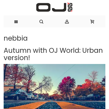
Salta
nebbia
al
Autumn with OJ World: Urban
contenuto
version!