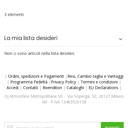
3 elementi
La mia lista desideri
Non ci sono articoli nella lista desideri.
|
Ordini, spedizioni e Pagamenti
|
Resi, Cambio taglia e Vantaggi
|
Programma Fedeltà
|
Privacy Policy
|
Termini e condizioni
|
Accedi
|
Contatti
|
Rivenditori
|
Cataloghi
|
EU Declarations
|
OJ Atmosfere Metropolitane Srl - Via Soperga, 32, 20127 Milano
MI - P.IVA 13463520158
Iscriviti
Iscriviti