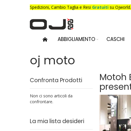
Salta
Spedizioni,
Cambio Taglia e Resi
Gratuiti
su Ojworld.
al
contenuto
ABBIGLIAMENTO
CASCHI
oj moto
Motoh B
Confronta Prodotti
presen
Non ci sono articoli da
confrontare.
La mia lista desideri