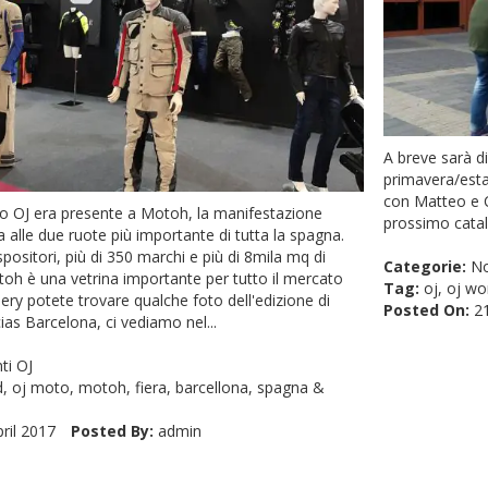
A breve sarà di
primavera/esta
con Matteo e C
o OJ era presente a Motoh, la manifestazione
prossimo cata
ta alle due ruote più importante di tutta la spagna.
positori, più di 350 marchi e più di 8mila mq di
Categorie:
No
oh è una vetrina importante per tutto il mercato
Tag:
oj
,
oj wo
llery potete trovare qualche foto dell'edizione di
Posted On:
21
ias Barcelona, ci vediamo nel...
ti OJ
d
,
oj moto
,
motoh
,
fiera
,
barcellona
,
spagna
&
ril 2017
Posted By:
admin