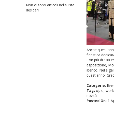
Non ci sono articoli nella lista
desideri.
Anche quest'ann
fieristica dedica
Con più di 100 es
esposizione, Mot
iberico. Nella ga
quest'anno. Grac
Categorie:
Even
Tag:
oj
,
oj worl
novità
Posted On:
1 Ap