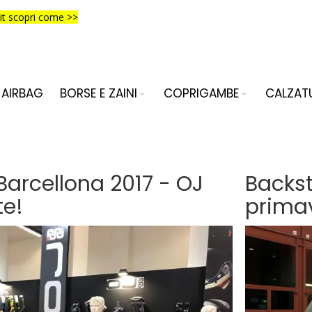
it scopri come >>
AIRBAG
BORSE E ZAINI
COPRIGAMBE
CALZAT
arcellona 2017 - OJ
Backs
te!
primav