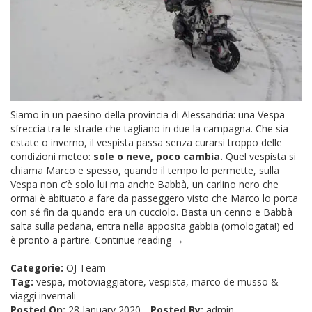
Siamo in un paesino della provincia di Alessandria: una Vespa
sfreccia tra le strade che tagliano in due la campagna. Che sia
estate o inverno, il vespista passa senza curarsi troppo delle
condizioni meteo:
sole o neve, poco cambia.
Quel vespista si
chiama Marco e spesso, quando il tempo lo permette, sulla
Vespa non c’è solo lui ma anche Babbà, un carlino nero che
ormai è abituato a fare da passeggero visto che Marco lo porta
con sé fin da quando era un cucciolo. Basta un cenno e Babbà
salta sulla pedana, entra nella apposita gabbia (omologata!) ed
è pronto a partire.
Continue reading →
Categorie:
OJ Team
Tag:
vespa
,
motoviaggiatore
,
vespista
,
marco de musso
&
viaggi invernali
Posted On:
28 January 2020
Posted By:
admin