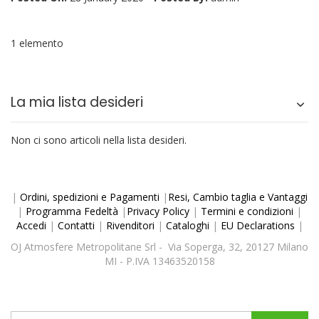
1 elemento
La mia lista desideri
Non ci sono articoli nella lista desideri.
|
Ordini, spedizioni e Pagamenti
|
Resi, Cambio taglia e Vantaggi
|
Programma Fedeltà
|
Privacy Policy
|
Termini e condizioni
|
Accedi
|
Contatti
|
Rivenditori
|
Cataloghi
|
EU Declarations
|
OJ Atmosfere Metropolitane Srl - Via Soperga, 32, 20127 Milano
MI - P.IVA 13463520158
Iscriviti