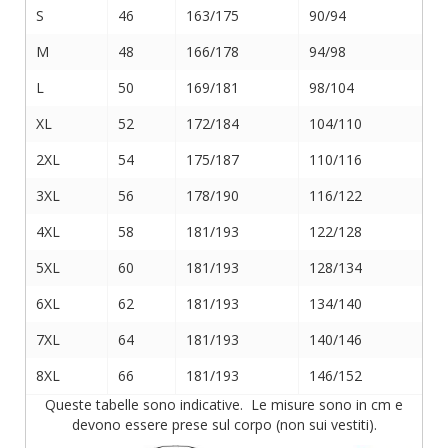
S
46
163/175
90/94
M
48
166/178
94/98
L
50
169/181
98/104
XL
52
172/184
104/110
2XL
54
175/187
110/116
3XL
56
178/190
116/122
4XL
58
181/193
122/128
5XL
60
181/193
128/134
6XL
62
181/193
134/140
7XL
64
181/193
140/146
8XL
66
181/193
146/152
Queste tabelle sono indicative. Le misure sono in cm e
devono essere prese sul corpo (non sui vestiti).