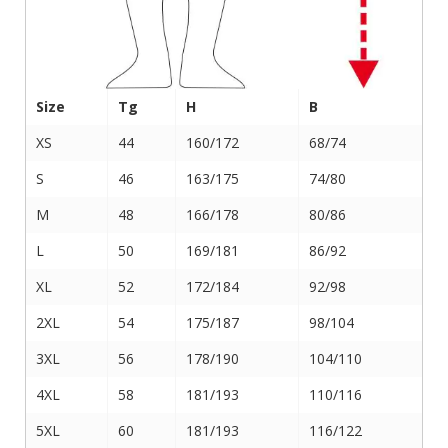
Size
Tg
H
B
XS
44
160/172
68/74
S
46
163/175
74/80
M
48
166/178
80/86
L
50
169/181
86/92
XL
52
172/184
92/98
2XL
54
175/187
98/104
3XL
56
178/190
104/110
4XL
58
181/193
110/116
5XL
60
181/193
116/122