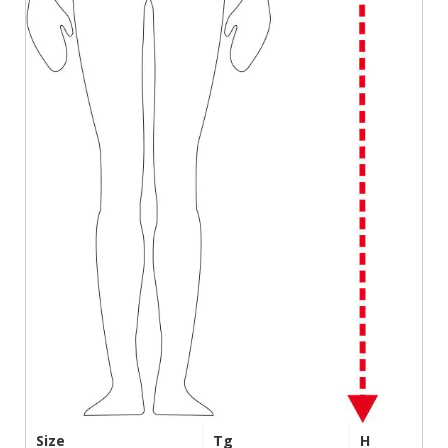
Size
Tg
H