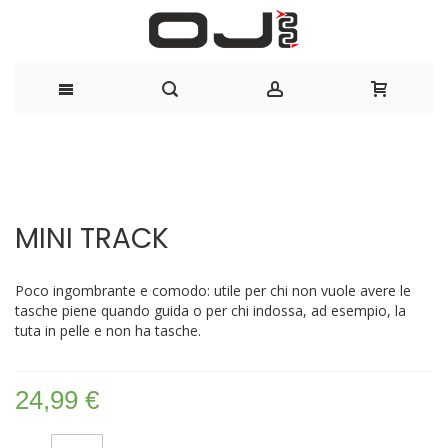
Salta
al
Vai
Vai
contenuto
alla
all'inizio
MINI TRACK
fine
della
della
galleria
galleria
di
Poco ingombrante e comodo: utile per chi non vuole avere le
di
immagini
tasche piene quando guida o per chi indossa, ad esempio, la
immagini
tuta in pelle e non ha tasche.
24,99 €