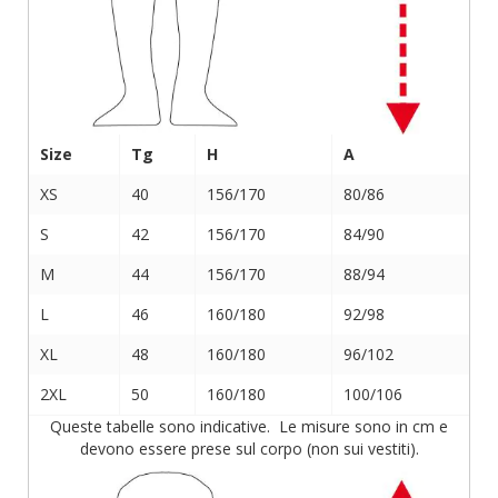
Size
Tg
H
A
XS
40
156/170
80/86
S
42
156/170
84/90
M
44
156/170
88/94
L
46
160/180
92/98
XL
48
160/180
96/102
2XL
50
160/180
100/106
Queste tabelle sono indicative. Le misure sono in cm e
devono essere prese sul corpo (non sui vestiti).