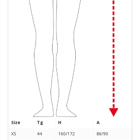
Size
Tg
H
A
XS
44
160/172
86/90