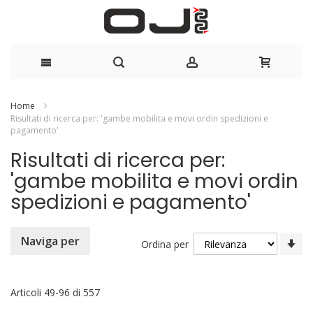
Salta
Home
Risultati di ricerca per: 'gambe mobilita e movi ordin spedizioni e
al
pagamento'
contenuto
Risultati di ricerca per:
'gambe mobilita e movi ordin
spedizioni e pagamento'
Im
Naviga per
Ordina per
la
di
cr
Articoli
49
-
96
di
557