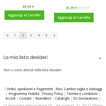
69,99 €
35,99 €
59,99 €
Aggiungi al Carrello
Aggiungi al Carrello
Pagina
Pagina
Precedente
Pagina
Attualmente stai leggendo la pagina
Pagina
Pagina
Pagina
Pagina
Avanti
1
2
3
4
5
La mia lista desideri
Non ci sono articoli nella lista desideri.
|
Ordini, spedizioni e Pagamenti
|
Resi, Cambio taglia e Vantaggi
|
Programma Fedeltà
|
Privacy Policy
|
Termini e condizioni
|
Accedi
|
Contatti
|
Rivenditori
|
Cataloghi
|
EU Declarations
|
OJ Atmosfere Metropolitane Srl - Via Soperga, 32, 20127 Milano