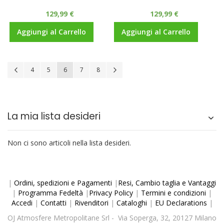
129,99 €
129,99 €
Aggiungi al Carrello
Aggiungi al Carrello
Pagina
Pagina
Precedente
Pagina
Pagina
Attualmente stai leggendo la pagina
Pagina
Pagina
Pagina
Avanti
4
5
6
7
8
La mia lista desideri
Non ci sono articoli nella lista desideri.
|
Ordini, spedizioni e Pagamenti
|
Resi, Cambio taglia e Vantaggi
|
Programma Fedeltà
|
Privacy Policy
|
Termini e condizioni
|
Accedi
|
Contatti
|
Rivenditori
|
Cataloghi
|
EU Declarations
|
OJ Atmosfere Metropolitane Srl - Via Soperga, 32, 20127 Milano