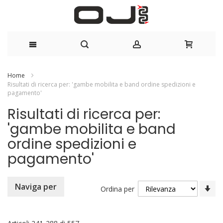
Salta
Home
Risultati di ricerca per: 'gambe mobilita e band ordine spedizioni e
al
pagamento'
contenuto
Risultati di ricerca per:
'gambe mobilita e band
ordine spedizioni e
pagamento'
Im
Naviga per
Ordina per
la
di
cr