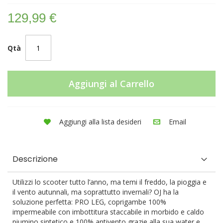
129,99 €
Qtà
Aggiungi al Carrello
Aggiungi alla lista desideri
Email
Descrizione
Utilizzi lo scooter tutto l’anno, ma temi il freddo, la pioggia e
il vento autunnali, ma soprattutto invernali? OJ ha la
soluzione perfetta: PRO LEG, coprigambe 100%
impermeabile con imbottitura staccabile in morbido e caldo
piumino sintetico e 100% antivento grazie alla sua water e