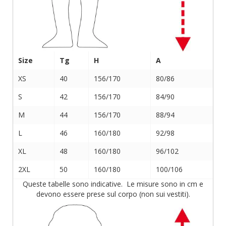
Size
Tg
H
A
XS
40
156/170
80/86
S
42
156/170
84/90
M
44
156/170
88/94
L
46
160/180
92/98
XL
48
160/180
96/102
2XL
50
160/180
100/106
Queste tabelle sono indicative. Le misure sono in cm e
devono essere prese sul corpo (non sui vestiti).