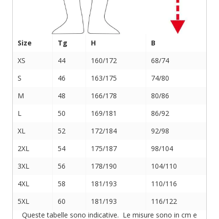
Size
Tg
H
B
XS
44
160/172
68/74
S
46
163/175
74/80
M
48
166/178
80/86
L
50
169/181
86/92
XL
52
172/184
92/98
2XL
54
175/187
98/104
3XL
56
178/190
104/110
4XL
58
181/193
110/116
5XL
60
181/193
116/122
Queste tabelle sono indicative. Le misure sono in cm e