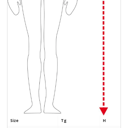
Size
Tg
H