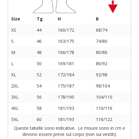
Size
Tg
H
B
XS
44
160/172
68/74
S
46
163/175
74/80
M
48
166/178
80/86
L
50
169/181
86/92
XL
52
172/184
92/98
2XL
54
175/187
98/104
3XL
56
178/190
104/110
4XL
58
181/193
110/116
5XL
60
181/193
116/122
Queste tabelle sono indicative. Le misure sono in cm e
devono essere prese sul corpo (non sui vestiti).