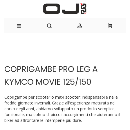
Salta
al
Vai
Vai
contenuto
alla
all'inizio
COPRIGAMBE PRO LEG A
fine
della
della
galleria
KYMCO MOVIE 125/150
galleria
di
di
immagini
immagini
Coprigambe per scooter o maxi scooter: indispensabile nelle
fredde giornate invernali. Grazie all'esperienza maturata nel
corso degli anni, abbiamo sviluppato un prodotto semplice,
funzionale, ma colmo di piccoli accorgimenti che aiuteranno il
biker ad affrontare le intemperie più dure.