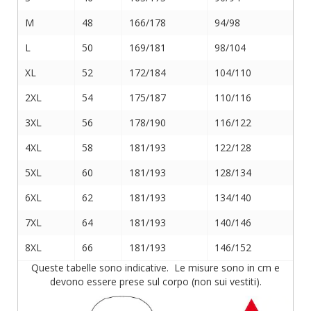
M
48
166/178
94/98
L
50
169/181
98/104
XL
52
172/184
104/110
2XL
54
175/187
110/116
3XL
56
178/190
116/122
4XL
58
181/193
122/128
5XL
60
181/193
128/134
6XL
62
181/193
134/140
7XL
64
181/193
140/146
8XL
66
181/193
146/152
Queste tabelle sono indicative. Le misure sono in cm e
devono essere prese sul corpo (non sui vestiti).