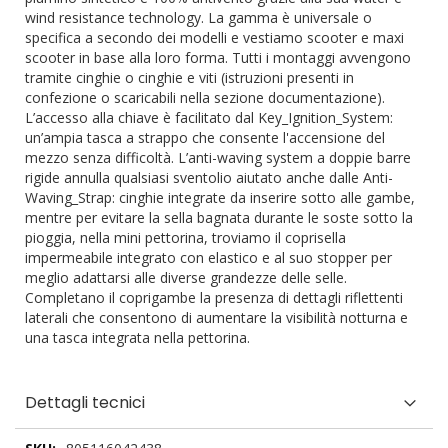
wind resistance technology. La gamma è universale o
specifica a secondo dei modelli e vestiamo scooter e maxi
scooter in base alla loro forma. Tutti i montaggi avvengono
tramite cinghie o cinghie e viti (istruzioni presenti in
confezione o scaricabili nella sezione documentazione).
L’accesso alla chiave è facilitato dal Key_Ignition_System:
un’ampia tasca a strappo che consente l'accensione del
mezzo senza difficoltà. L’anti-waving system a doppie barre
rigide annulla qualsiasi sventolio aiutato anche dalle Anti-
Waving_Strap: cinghie integrate da inserire sotto alle gambe,
mentre per evitare la sella bagnata durante le soste sotto la
pioggia, nella mini pettorina, troviamo il coprisella
impermeabile integrato con elastico e al suo stopper per
meglio adattarsi alle diverse grandezze delle selle.
Completano il coprigambe la presenza di dettagli riflettenti
laterali che consentono di aumentare la visibilità notturna e
una tasca integrata nella pettorina.
Dettagli tecnici
Dettagli