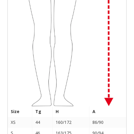
Size
Tg
H
A
XS
44
160/172
86/90
S
46
163/175
90/94