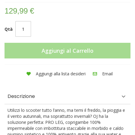
129,99 €
Qtà
Aggiungi al Carrello
Aggiungi alla lista desideri
Email
Descrizione
Utilizzi lo scooter tutto l’anno, ma temi il freddo, la pioggia e
il vento autunnali, ma soprattutto invernali? OJ ha la
soluzione perfetta: PRO LEG, coprigambe 100%
impermeabile con imbottitura staccabile in morbido e caldo
piumino sintetico e 100% antivento grazie alla sua water e