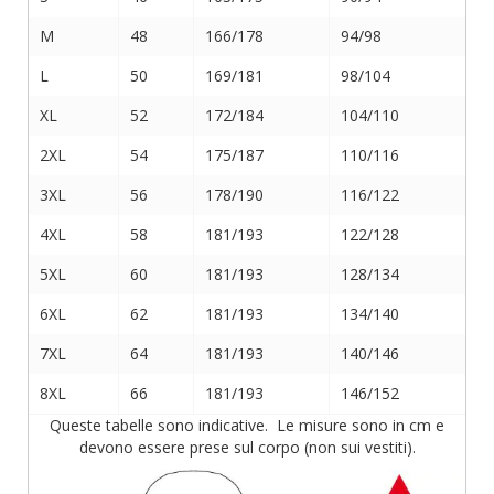
M
48
166/178
94/98
L
50
169/181
98/104
XL
52
172/184
104/110
2XL
54
175/187
110/116
3XL
56
178/190
116/122
4XL
58
181/193
122/128
5XL
60
181/193
128/134
6XL
62
181/193
134/140
7XL
64
181/193
140/146
8XL
66
181/193
146/152
Queste tabelle sono indicative. Le misure sono in cm e
devono essere prese sul corpo (non sui vestiti).