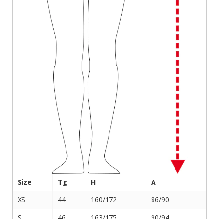
Size
Tg
H
A
XS
44
160/172
86/90
S
46
163/175
90/94