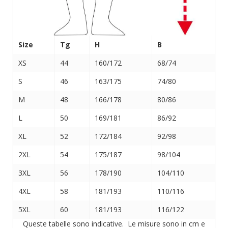
Size
Tg
H
B
XS
44
160/172
68/74
S
46
163/175
74/80
M
48
166/178
80/86
L
50
169/181
86/92
XL
52
172/184
92/98
2XL
54
175/187
98/104
3XL
56
178/190
104/110
4XL
58
181/193
110/116
5XL
60
181/193
116/122
Queste tabelle sono indicative. Le misure sono in cm e