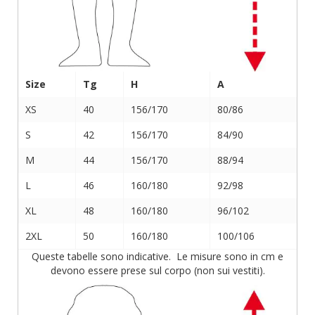
Size
Tg
H
A
XS
40
156/170
80/86
S
42
156/170
84/90
M
44
156/170
88/94
L
46
160/180
92/98
XL
48
160/180
96/102
2XL
50
160/180
100/106
Queste tabelle sono indicative. Le misure sono in cm e
devono essere prese sul corpo (non sui vestiti).