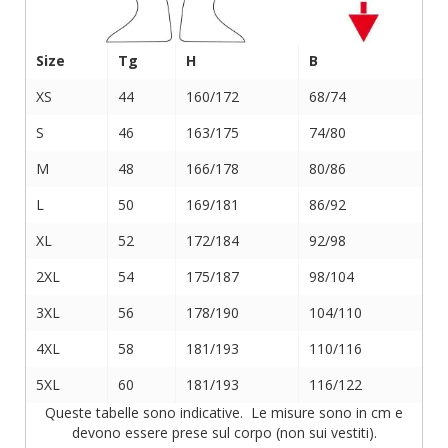
Size
Tg
H
B
XS
44
160/172
68/74
S
46
163/175
74/80
M
48
166/178
80/86
L
50
169/181
86/92
XL
52
172/184
92/98
2XL
54
175/187
98/104
3XL
56
178/190
104/110
4XL
58
181/193
110/116
5XL
60
181/193
116/122
Queste tabelle sono indicative. Le misure sono in cm e
devono essere prese sul corpo (non sui vestiti).