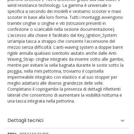
wind resistance technology. La gamma è universale o
specifica a secondo dei modelli e vestiamo scooter e maxi
scooter in base alla loro forma. Tutti i montaggi avvengono
tramite cinghie o cinghie e viti (istruzioni presenti in
confezione o scaricabili nella sezione documentazione).
L’accesso alla chiave è facilitato dal Key_Ignition_System:
un’ampia tasca a strappo che consente l'accensione del
mezzo senza difficoltà. L’anti-waving system a doppie barre
rigide annulla qualsiasi sventolio aiutato anche dalle Anti-
Waving_Strap: cinghie integrate da inserire sotto alle gambe,
mentre per evitare la sella bagnata durante le soste sotto la
pioggia, nella mini pettorina, troviamo il coprisella
impermeabile integrato con elastico e al suo stopper per
meglio adattarsi alle diverse grandezze delle selle.
Completano il coprigambe la presenza di dettagli riflettenti
laterali che consentono di aumentare la visibilità notturna e
una tasca integrata nella pettorina.
Dettagli tecnici
Dettagli