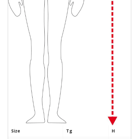
Size
Tg
H