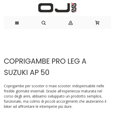
Salta
al
Vai
Vai
contenuto
alla
all'inizio
COPRIGAMBE PRO LEG A
fine
della
della
galleria
SUZUKI AP 50
galleria
di
di
immagini
immagini
Coprigambe per scooter o maxi scooter: indispensabile nelle
fredde giornate invernali. Grazie all'esperienza maturata nel
corso degli anni, abbiamo sviluppato un prodotto semplice,
funzionale, ma colmo di piccoli accorgimenti che aiuteranno il
biker ad affrontare le intemperie più dure.