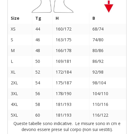
Size
Tg
H
B
XS
44
160/172
68/74
S
46
163/175
74/80
M
48
166/178
80/86
L
50
169/181
86/92
XL
52
172/184
92/98
2XL
54
175/187
98/104
3XL
56
178/190
104/110
4XL
58
181/193
110/116
5XL
60
181/193
116/122
Queste tabelle sono indicative. Le misure sono in cm e
devono essere prese sul corpo (non sui vestiti).