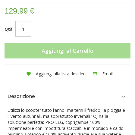
129,99 €
Qtà
Aggiungi al Carrello
Aggiungi alla lista desideri
Email
Descrizione
Utilizzi lo scooter tutto l’anno, ma temi il freddo, la pioggia e
il vento autunnali, ma soprattutto invernali? OJ ha la
soluzione perfetta: PRO LEG, coprigambe 100%
impermeabile con imbottitura staccabile in morbido e caldo
piumino sintetico e 100% antivento grazie alla sua water e