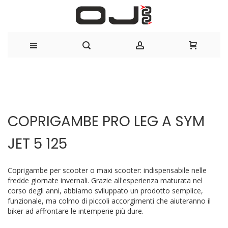
Salta
al
Vai
Vai
contenuto
alla
all'inizio
COPRIGAMBE PRO LEG A SYM
fine
della
della
galleria
JET 5 125
galleria
di
di
immagini
immagini
Coprigambe per scooter o maxi scooter: indispensabile nelle
fredde giornate invernali. Grazie all'esperienza maturata nel
corso degli anni, abbiamo sviluppato un prodotto semplice,
funzionale, ma colmo di piccoli accorgimenti che aiuteranno il
biker ad affrontare le intemperie più dure.