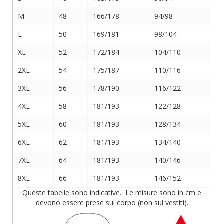
M
48
166/178
94/98
L
50
169/181
98/104
XL
52
172/184
104/110
2XL
54
175/187
110/116
3XL
56
178/190
116/122
4XL
58
181/193
122/128
5XL
60
181/193
128/134
6XL
62
181/193
134/140
7XL
64
181/193
140/146
8XL
66
181/193
146/152
Queste tabelle sono indicative. Le misure sono in cm e
devono essere prese sul corpo (non sui vestiti).