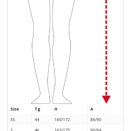
Size
Tg
H
A
XS
44
160/172
86/90
S
46
163/175
90/94