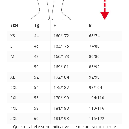
Size
Tg
H
B
XS
44
160/172
68/74
S
46
163/175
74/80
M
48
166/178
80/86
L
50
169/181
86/92
XL
52
172/184
92/98
2XL
54
175/187
98/104
3XL
56
178/190
104/110
4XL
58
181/193
110/116
5XL
60
181/193
116/122
Queste tabelle sono indicative. Le misure sono in cm e