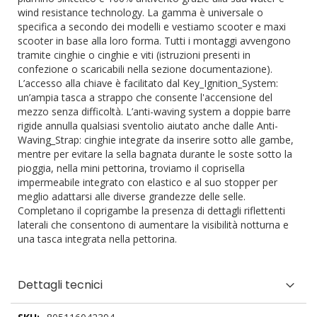
wind resistance technology. La gamma è universale o
specifica a secondo dei modelli e vestiamo scooter e maxi
scooter in base alla loro forma. Tutti i montaggi avvengono
tramite cinghie o cinghie e viti (istruzioni presenti in
confezione o scaricabili nella sezione documentazione).
L’accesso alla chiave è facilitato dal Key_Ignition_System:
un’ampia tasca a strappo che consente l'accensione del
mezzo senza difficoltà. L’anti-waving system a doppie barre
rigide annulla qualsiasi sventolio aiutato anche dalle Anti-
Waving_Strap: cinghie integrate da inserire sotto alle gambe,
mentre per evitare la sella bagnata durante le soste sotto la
pioggia, nella mini pettorina, troviamo il coprisella
impermeabile integrato con elastico e al suo stopper per
meglio adattarsi alle diverse grandezze delle selle.
Completano il coprigambe la presenza di dettagli riflettenti
laterali che consentono di aumentare la visibilità notturna e
una tasca integrata nella pettorina.
Dettagli tecnici
Dettagli