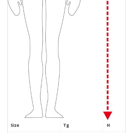
Size
Tg
H