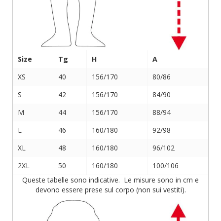
Size
Tg
H
A
XS
40
156/170
80/86
S
42
156/170
84/90
M
44
156/170
88/94
L
46
160/180
92/98
XL
48
160/180
96/102
2XL
50
160/180
100/106
Queste tabelle sono indicative. Le misure sono in cm e
devono essere prese sul corpo (non sui vestiti).