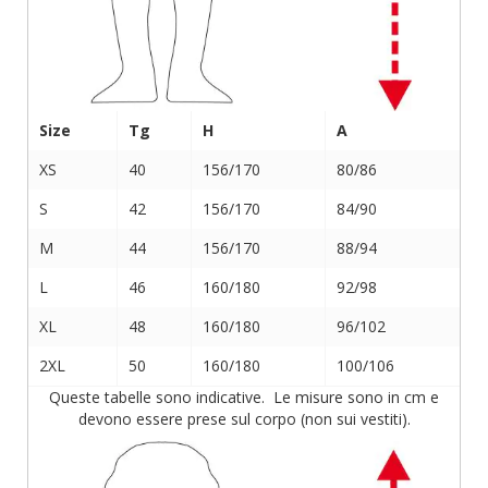
Size
Tg
H
A
XS
40
156/170
80/86
S
42
156/170
84/90
M
44
156/170
88/94
L
46
160/180
92/98
XL
48
160/180
96/102
2XL
50
160/180
100/106
Queste tabelle sono indicative. Le misure sono in cm e
devono essere prese sul corpo (non sui vestiti).