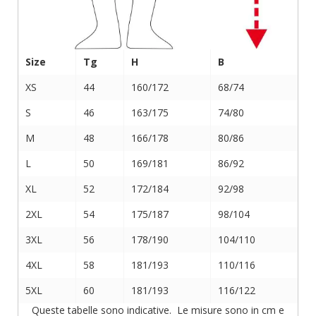
Size
Tg
H
B
XS
44
160/172
68/74
S
46
163/175
74/80
M
48
166/178
80/86
L
50
169/181
86/92
XL
52
172/184
92/98
2XL
54
175/187
98/104
3XL
56
178/190
104/110
4XL
58
181/193
110/116
5XL
60
181/193
116/122
Queste tabelle sono indicative. Le misure sono in cm e