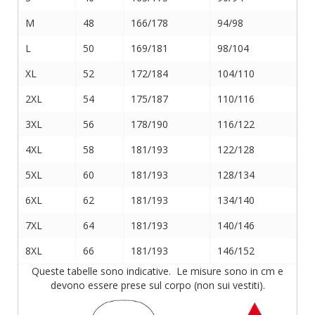
M
48
166/178
94/98
L
50
169/181
98/104
XL
52
172/184
104/110
2XL
54
175/187
110/116
3XL
56
178/190
116/122
4XL
58
181/193
122/128
5XL
60
181/193
128/134
6XL
62
181/193
134/140
7XL
64
181/193
140/146
8XL
66
181/193
146/152
Queste tabelle sono indicative. Le misure sono in cm e
devono essere prese sul corpo (non sui vestiti).