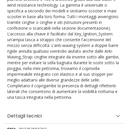
wind resistance technology. La gamma è universale o
specifica a secondo dei modelli e vestiamo scooter e maxi
scooter in base alla loro forma. Tutti i montaggi avvengono
tramite cinghie o cinghie e viti (istruzioni presenti in
confezione o scaricabili nella sezione documentazione).
L’accesso alla chiave è facilitato dal Key_Ignition_System:
un’ampia tasca a strappo che consente l'accensione del
mezzo senza difficoltà. L’anti-waving system a doppie barre
rigide annulla qualsiasi sventolio aiutato anche dalle Anti-
Waving_Strap: cinghie integrate da inserire sotto alle gambe,
mentre per evitare la sella bagnata durante le soste sotto la
pioggia, nella mini pettorina, troviamo il coprisella
impermeabile integrato con elastico e al suo stopper per
meglio adattarsi alle diverse grandezze delle selle.
Completano il coprigambe la presenza di dettagli riflettenti
laterali che consentono di aumentare la visibilità notturna e
una tasca integrata nella pettorina.
Dettagli tecnici
Dettagli