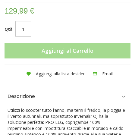
129,99 €
Qtà
Aggiungi al Carrello
Aggiungi alla lista desideri
Email
Descrizione
Utilizzi lo scooter tutto l’anno, ma temi il freddo, la pioggia e
il vento autunnali, ma soprattutto invernali? OJ ha la
soluzione perfetta: PRO LEG, coprigambe 100%
impermeabile con imbottitura staccabile in morbido e caldo
piumino sintetico e 100% antivento grazie alla sua water e