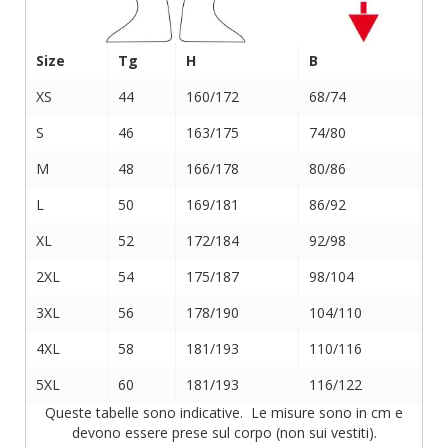
Size
Tg
H
B
XS
44
160/172
68/74
S
46
163/175
74/80
M
48
166/178
80/86
L
50
169/181
86/92
XL
52
172/184
92/98
2XL
54
175/187
98/104
3XL
56
178/190
104/110
4XL
58
181/193
110/116
5XL
60
181/193
116/122
Queste tabelle sono indicative. Le misure sono in cm e
devono essere prese sul corpo (non sui vestiti).