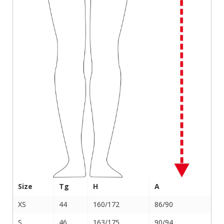
Size
Tg
H
A
XS
44
160/172
86/90
S
46
163/175
90/94