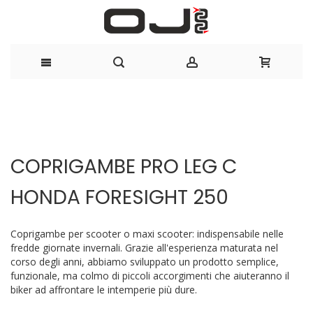
Salta
al
Vai
Vai
contenuto
alla
all'inizio
COPRIGAMBE PRO LEG C
fine
della
della
galleria
HONDA FORESIGHT 250
galleria
di
di
immagini
immagini
Coprigambe per scooter o maxi scooter: indispensabile nelle
fredde giornate invernali. Grazie all'esperienza maturata nel
corso degli anni, abbiamo sviluppato un prodotto semplice,
funzionale, ma colmo di piccoli accorgimenti che aiuteranno il
biker ad affrontare le intemperie più dure.