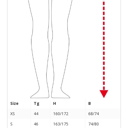
Size
Tg
H
B
XS
44
160/172
68/74
S
46
163/175
74/80