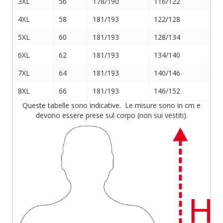
3XL
56
178/190
116/122
4XL
58
181/193
122/128
5XL
60
181/193
128/134
6XL
62
181/193
134/140
7XL
64
181/193
140/146
8XL
66
181/193
146/152
Queste tabelle sono indicative. Le misure sono in cm e
devono essere prese sul corpo (non sui vestiti).