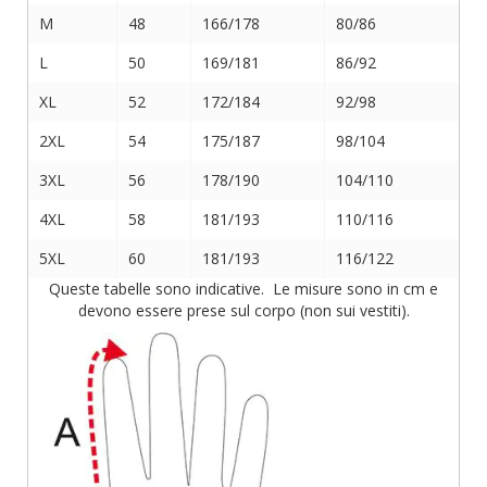
M
48
166/178
80/86
L
50
169/181
86/92
XL
52
172/184
92/98
2XL
54
175/187
98/104
3XL
56
178/190
104/110
4XL
58
181/193
110/116
5XL
60
181/193
116/122
Queste tabelle sono indicative. Le misure sono in cm e
devono essere prese sul corpo (non sui vestiti).