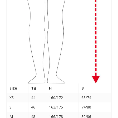
Size
Tg
H
B
XS
44
160/172
68/74
S
46
163/175
74/80
M
48
166/178
80/86