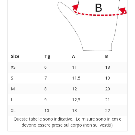
Size
Tg
A
B
XS
6
11
18
S
7
11,5
19
M
8
12
20
L
9
12,5
21
XL
10
13
22
Queste tabelle sono indicative. Le misure sono in cm e
devono essere prese sul corpo (non sui vestiti).