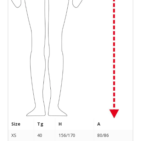
Size
Tg
H
A
XS
40
156/170
80/86