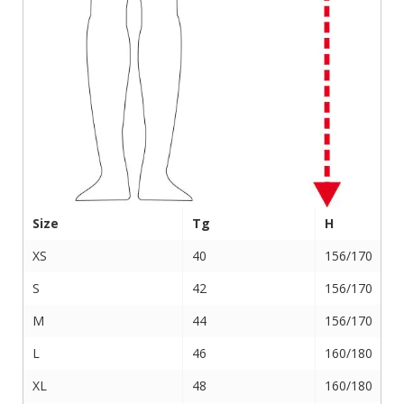
Size
Tg
H
XS
40
156/170
S
42
156/170
M
44
156/170
L
46
160/180
XL
48
160/180