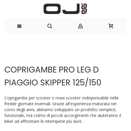
Salta
al
Vai
Vai
contenuto
alla
all'inizio
COPRIGAMBE PRO LEG D
fine
della
della
galleria
PIAGGIO SKIPPER 125/150
galleria
di
di
immagini
immagini
Coprigambe per scooter o maxi scooter: indispensabile nelle
fredde giornate invernali. Grazie all'esperienza maturata nel
corso degli anni, abbiamo sviluppato un prodotto semplice,
funzionale, ma colmo di piccoli accorgimenti che aiuteranno il
biker ad affrontare le intemperie più dure.