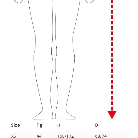
Size
Tg
H
B
XS
44
160/172
68/74