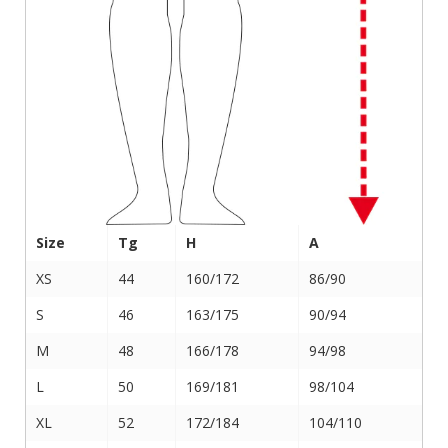
Size
Tg
H
A
XS
44
160/172
86/90
S
46
163/175
90/94
M
48
166/178
94/98
L
50
169/181
98/104
XL
52
172/184
104/110