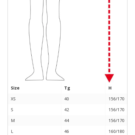
Size
Tg
H
XS
40
156/170
S
42
156/170
M
44
156/170
L
46
160/180