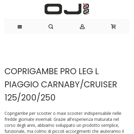
Salta
al
Vai
Vai
contenuto
alla
all'inizio
COPRIGAMBE PRO LEG L
fine
della
della
galleria
PIAGGIO CARNABY/CRUISER
galleria
di
di
immagini
immagini
125/200/250
Coprigambe per scooter o maxi scooter: indispensabile nelle
fredde giornate invernali. Grazie all'esperienza maturata nel
corso degli anni, abbiamo sviluppato un prodotto semplice,
funzionale, ma colmo di piccoli accorgimenti che aiuteranno il