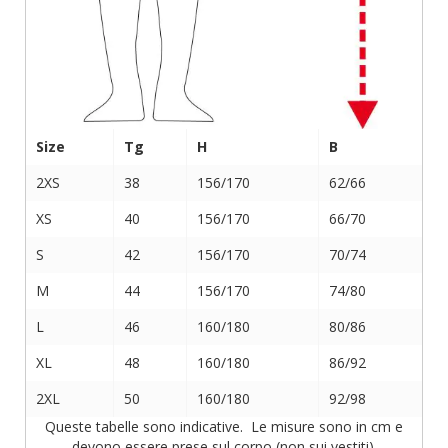
Size
Tg
H
B
2XS
38
156/170
62/66
XS
40
156/170
66/70
S
42
156/170
70/74
M
44
156/170
74/80
L
46
160/180
80/86
XL
48
160/180
86/92
2XL
50
160/180
92/98
Queste tabelle sono indicative. Le misure sono in cm e
devono essere prese sul corpo (non sui vestiti).