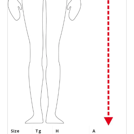
Size
Tg
H
A