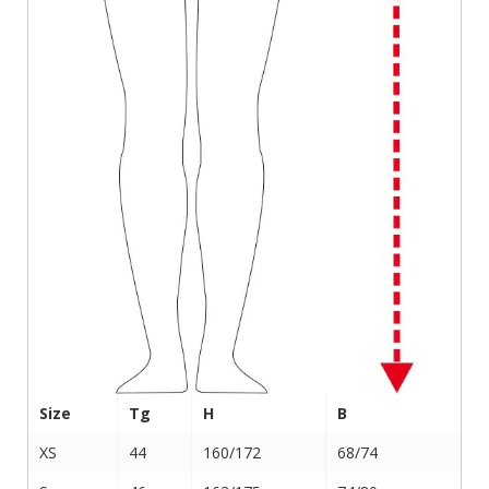
Size
Tg
H
B
XS
44
160/172
68/74