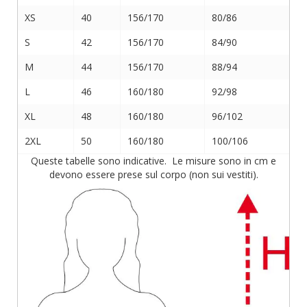
XS
40
156/170
80/86
S
42
156/170
84/90
M
44
156/170
88/94
L
46
160/180
92/98
XL
48
160/180
96/102
2XL
50
160/180
100/106
Queste tabelle sono indicative. Le misure sono in cm e
devono essere prese sul corpo (non sui vestiti).