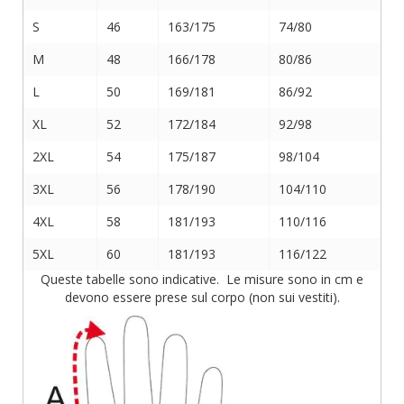
S
46
163/175
74/80
M
48
166/178
80/86
L
50
169/181
86/92
XL
52
172/184
92/98
2XL
54
175/187
98/104
3XL
56
178/190
104/110
4XL
58
181/193
110/116
5XL
60
181/193
116/122
Queste tabelle sono indicative. Le misure sono in cm e
devono essere prese sul corpo (non sui vestiti).