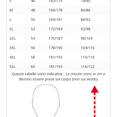
S
46
163/175
74/80
M
48
166/178
80/86
L
50
169/181
86/92
XL
52
172/184
92/98
2XL
54
175/187
98/104
3XL
56
178/190
104/110
4XL
58
181/193
110/116
5XL
60
181/193
116/122
Queste tabelle sono indicative. Le misure sono in cm e
devono essere prese sul corpo (non sui vestiti).