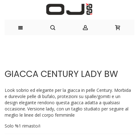
Salta
al
Vai
Vai
contenuto
alla
all'inizio
GIACCA CENTURY LADY BW
fine
della
della
galleria
galleria
di
Look sobrio ed elegante per la giacca in pelle Century. Morbida
di
immagini
e durevole pelle di bufalo, protezioni su spalle/gomiti e un
immagini
design elegante rendono questa giacca adatta a qualsiasi
occasione. Versione lady, con un taglio studiato per seguire al
meglio le linee del corpo femminile
Solo
%1
rimasto/i