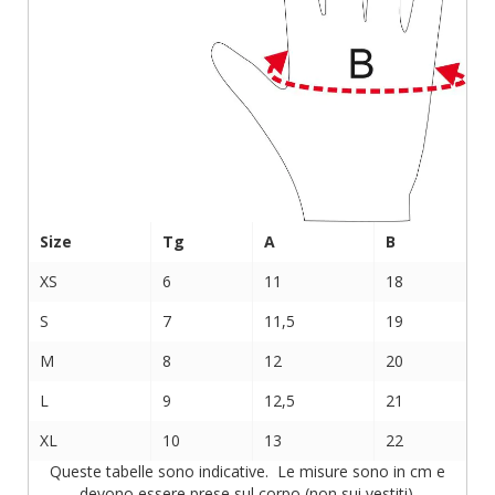
Size
Tg
A
B
XS
6
11
18
S
7
11,5
19
M
8
12
20
L
9
12,5
21
XL
10
13
22
Queste tabelle sono indicative. Le misure sono in cm e
devono essere prese sul corpo (non sui vestiti).