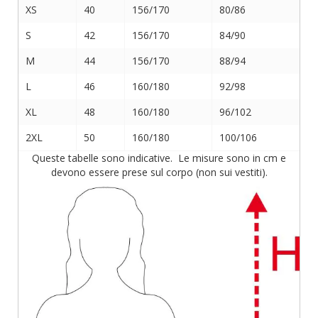
XS
40
156/170
80/86
S
42
156/170
84/90
M
44
156/170
88/94
L
46
160/180
92/98
XL
48
160/180
96/102
2XL
50
160/180
100/106
Queste tabelle sono indicative. Le misure sono in cm e
devono essere prese sul corpo (non sui vestiti).