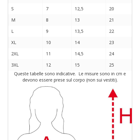
S
7
12,5
20
M
8
13
21
L
9
13,5
22
XL
10
14
23
2XL
11
14,5
24
3XL
12
15
25
Queste tabelle sono indicative. Le misure sono in cm e
devono essere prese sul corpo (non sui vestiti).