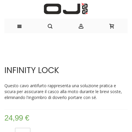
Salta
al
Vai
Vai
contenuto
alla
all'inizio
INFINITY LOCK
fine
della
della
galleria
galleria
di
Questo cavo antifurto rappresenta una soluzione pratica e
di
immagini
sicura per assicurare il casco alla moto durante le brevi soste,
immagini
eliminando l'ingombro di doverlo portare con sé.
24,99 €