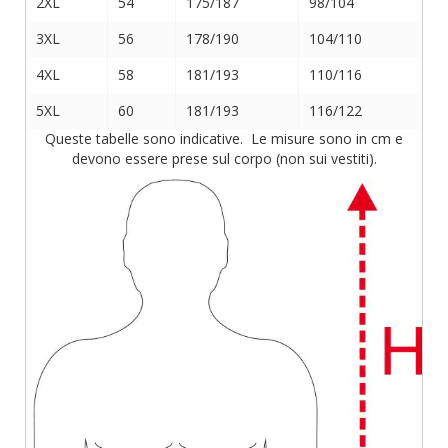
2XL
54
175/187
98/104
3XL
56
178/190
104/110
4XL
58
181/193
110/116
5XL
60
181/193
116/122
Queste tabelle sono indicative. Le misure sono in cm e
devono essere prese sul corpo (non sui vestiti).