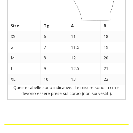
Size
Tg
A
B
XS
6
11
18
S
7
11,5
19
M
8
12
20
L
9
12,5
21
XL
10
13
22
Queste tabelle sono indicative. Le misure sono in cm e
devono essere prese sul corpo (non sui vestiti).