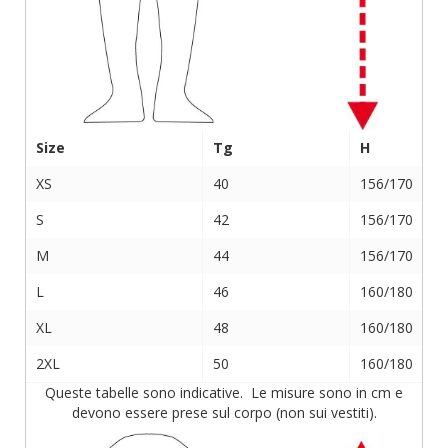
Size
Tg
H
XS
40
156/170
S
42
156/170
M
44
156/170
L
46
160/180
XL
48
160/180
2XL
50
160/180
Queste tabelle sono indicative. Le misure sono in cm e
devono essere prese sul corpo (non sui vestiti).