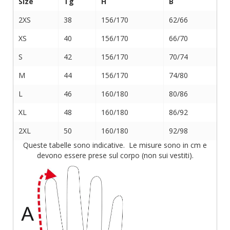
Size
Tg
H
B
2XS
38
156/170
62/66
XS
40
156/170
66/70
S
42
156/170
70/74
M
44
156/170
74/80
L
46
160/180
80/86
XL
48
160/180
86/92
2XL
50
160/180
92/98
Queste tabelle sono indicative. Le misure sono in cm e
devono essere prese sul corpo (non sui vestiti).