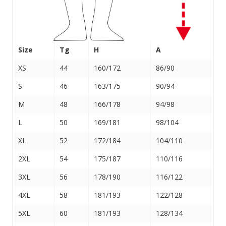
Size
Tg
H
A
XS
44
160/172
86/90
S
46
163/175
90/94
M
48
166/178
94/98
L
50
169/181
98/104
XL
52
172/184
104/110
2XL
54
175/187
110/116
3XL
56
178/190
116/122
4XL
58
181/193
122/128
5XL
60
181/193
128/134