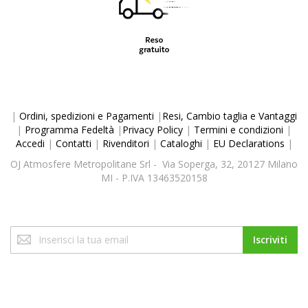
|
Ordini, spedizioni e Pagamenti
|
Resi, Cambio taglia e Vantaggi
|
Programma Fedeltà
|
Privacy Policy
|
Termini e condizioni
|
Accedi
|
Contatti
|
Rivenditori
|
Cataloghi
|
EU Declarations
|
OJ Atmosfere Metropolitane Srl - Via Soperga, 32, 20127 Milano
MI - P.IVA 13463520158
Iscriviti
Iscriviti
alla
nostra
Newsletter: