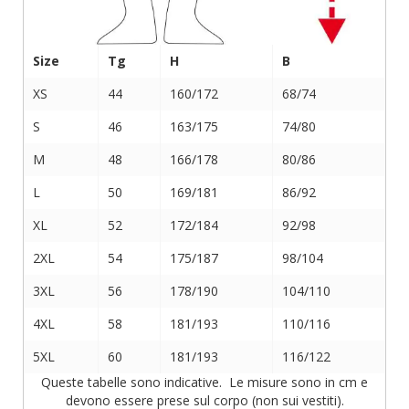
Size
Tg
H
B
XS
44
160/172
68/74
S
46
163/175
74/80
M
48
166/178
80/86
L
50
169/181
86/92
XL
52
172/184
92/98
2XL
54
175/187
98/104
3XL
56
178/190
104/110
4XL
58
181/193
110/116
5XL
60
181/193
116/122
Queste tabelle sono indicative. Le misure sono in cm e
devono essere prese sul corpo (non sui vestiti).