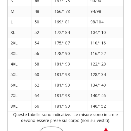
S
46
163/175
90/94
M
48
166/178
94/98
L
50
169/181
98/104
XL
52
172/184
104/110
2XL
54
175/187
110/116
3XL
56
178/190
116/122
4XL
58
181/193
122/128
5XL
60
181/193
128/134
6XL
62
181/193
134/140
7XL
64
181/193
140/146
8XL
66
181/193
146/152
Queste tabelle sono indicative. Le misure sono in cm e
devono essere prese sul corpo (non sui vestiti).