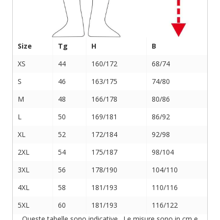
Size
Tg
H
B
XS
44
160/172
68/74
S
46
163/175
74/80
M
48
166/178
80/86
L
50
169/181
86/92
XL
52
172/184
92/98
2XL
54
175/187
98/104
3XL
56
178/190
104/110
4XL
58
181/193
110/116
5XL
60
181/193
116/122
Queste tabelle sono indicative. Le misure sono in cm e