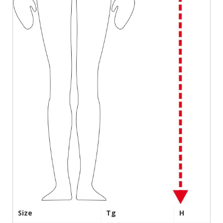
Size
Tg
H