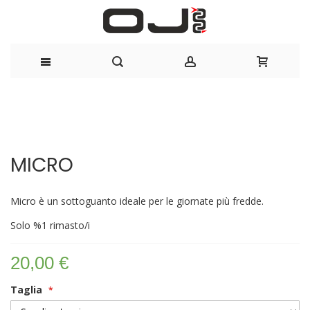
Salta
al
Vai
Vai
contenuto
alla
all'inizio
MICRO
fine
della
della
galleria
galleria
di
Micro è un sottoguanto ideale per le giornate più fredde.
di
immagini
immagini
Solo
%1
rimasto/i
20,00 €
Taglia