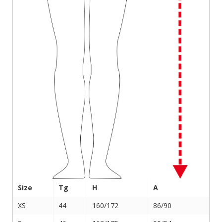
Size
Tg
H
A
XS
44
160/172
86/90