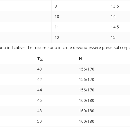
9
13,5
10
14
11
14,5
12
15
ono indicative. Le misure sono in cm e devono essere prese sul corpo (
Tg
H
40
156/170
42
156/170
44
156/170
46
160/180
48
160/180
50
160/180