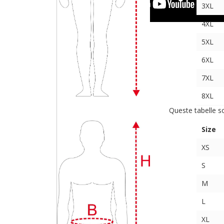
3XL
4XL
5XL
6XL
7XL
8XL
Queste tabelle s
Size
XS
S
M
L
XL