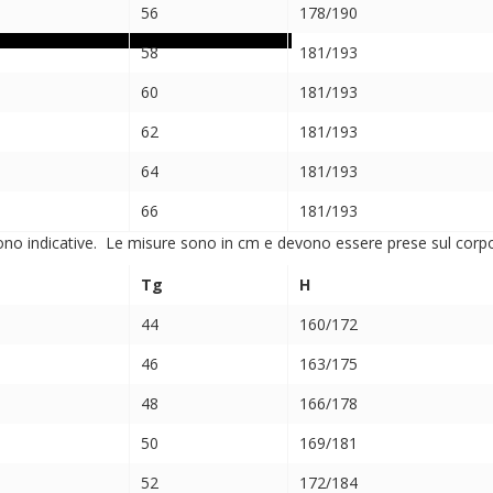
56
178/190
58
181/193
60
181/193
62
181/193
64
181/193
66
181/193
ono indicative. Le misure sono in cm e devono essere prese sul corpo (
Tg
H
44
160/172
46
163/175
48
166/178
50
169/181
52
172/184