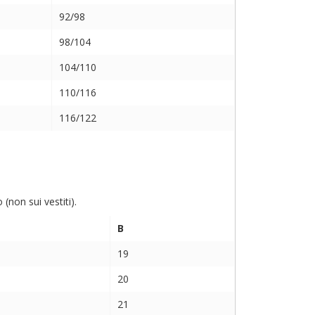
92/98
98/104
104/110
110/116
116/122
non sui vestiti).
B
19
20
21