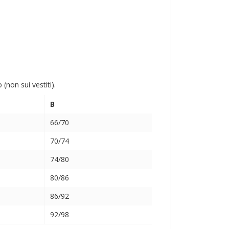
non sui vestiti).
B
66/70
70/74
74/80
80/86
86/92
92/98