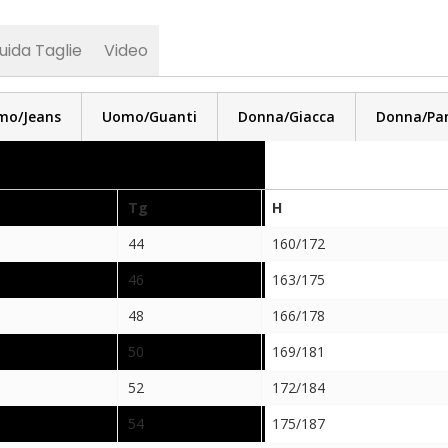
uida Taglie
Video
mo/Jeans
Uomo/Guanti
Donna/Giacca
Donna/Pan
 domanda
Tg
H
44
160/172
46
163/175
48
166/178
50
169/181
52
172/184
54
175/187