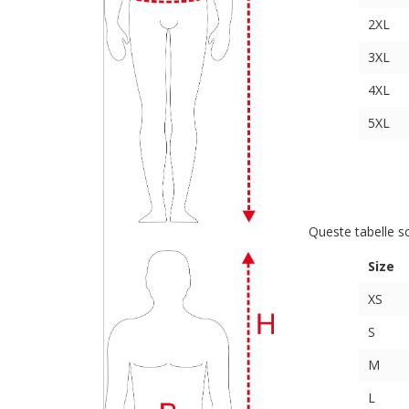
2XL
3XL
4XL
5XL
Queste tabelle s
Size
XS
S
M
L