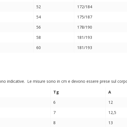
52
172/184
54
175/187
56
178/190
58
181/193
60
181/193
ono indicative. Le misure sono in cm e devono essere prese sul corpo (
Tg
A
6
12
7
12,5
8
13