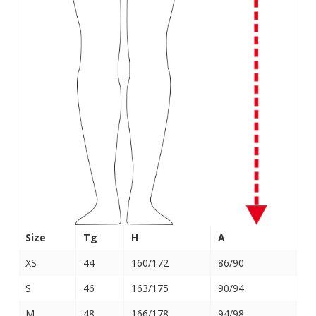
Size
Tg
H
A
XS
44
160/172
86/90
S
46
163/175
90/94
M
48
166/178
94/98