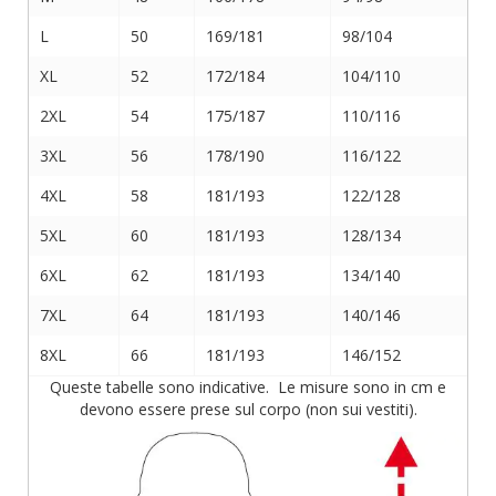
L
50
169/181
98/104
XL
52
172/184
104/110
2XL
54
175/187
110/116
3XL
56
178/190
116/122
4XL
58
181/193
122/128
5XL
60
181/193
128/134
6XL
62
181/193
134/140
7XL
64
181/193
140/146
8XL
66
181/193
146/152
Queste tabelle sono indicative. Le misure sono in cm e
devono essere prese sul corpo (non sui vestiti).