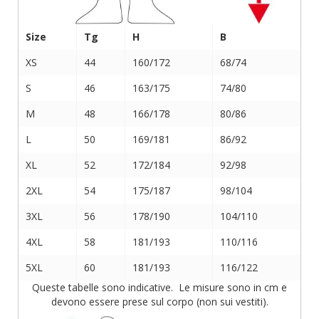
Size
Tg
H
B
XS
44
160/172
68/74
S
46
163/175
74/80
M
48
166/178
80/86
L
50
169/181
86/92
XL
52
172/184
92/98
2XL
54
175/187
98/104
3XL
56
178/190
104/110
4XL
58
181/193
110/116
5XL
60
181/193
116/122
Queste tabelle sono indicative. Le misure sono in cm e
devono essere prese sul corpo (non sui vestiti).