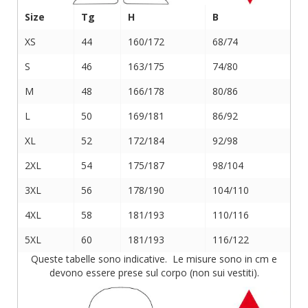
Size
Tg
H
B
XS
44
160/172
68/74
S
46
163/175
74/80
M
48
166/178
80/86
L
50
169/181
86/92
XL
52
172/184
92/98
2XL
54
175/187
98/104
3XL
56
178/190
104/110
4XL
58
181/193
110/116
5XL
60
181/193
116/122
Queste tabelle sono indicative. Le misure sono in cm e
devono essere prese sul corpo (non sui vestiti).