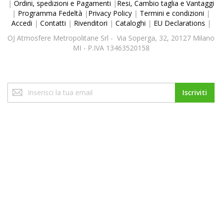
|
Ordini, spedizioni e Pagamenti
|
Resi, Cambio taglia e Vantaggi
|
Programma Fedeltà
|
Privacy Policy
|
Termini e condizioni
|
Accedi
|
Contatti
|
Rivenditori
|
Cataloghi
|
EU Declarations
|
OJ Atmosfere Metropolitane Srl - Via Soperga, 32, 20127 Milano
MI - P.IVA 13463520158
Iscriviti
Iscriviti
alla
nostra
Newsletter: