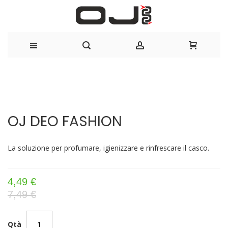
Salta
al
Vai
Vai
contenuto
alla
all'inizio
OJ DEO FASHION
fine
della
della
galleria
galleria
di
La soluzione per profumare, igienizzare e rinfrescare il casco.
di
immagini
immagini
4,49 €
7,49 €
Qtà