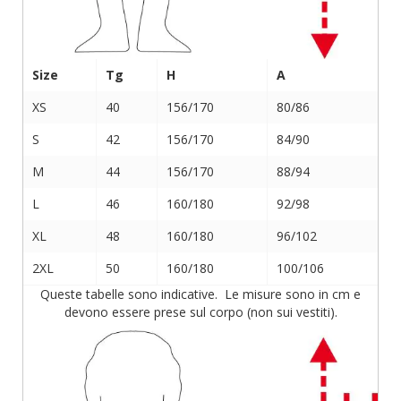
Size
Tg
H
A
XS
40
156/170
80/86
S
42
156/170
84/90
M
44
156/170
88/94
L
46
160/180
92/98
XL
48
160/180
96/102
2XL
50
160/180
100/106
Queste tabelle sono indicative. Le misure sono in cm e
devono essere prese sul corpo (non sui vestiti).