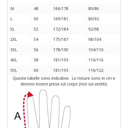
M
48
166/178
80/86
L
50
169/181
86/92
XL
52
172/184
92/98
2XL
54
175/187
98/104
3XL
56
178/190
104/110
4XL
58
181/193
110/116
5XL
60
181/193
116/122
Queste tabelle sono indicative. Le misure sono in cm e
devono essere prese sul corpo (non sui vestiti).