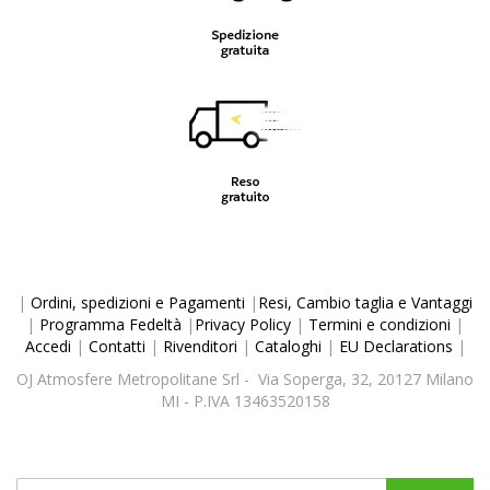
|
Ordini, spedizioni e Pagamenti
|
Resi, Cambio taglia e Vantaggi
|
Programma Fedeltà
|
Privacy Policy
|
Termini e condizioni
|
Accedi
|
Contatti
|
Rivenditori
|
Cataloghi
|
EU Declarations
|
OJ Atmosfere Metropolitane Srl - Via Soperga, 32, 20127 Milano
MI - P.IVA 13463520158
Iscriviti