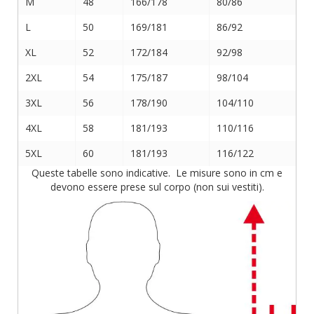
M
48
166/178
80/86
L
50
169/181
86/92
XL
52
172/184
92/98
2XL
54
175/187
98/104
3XL
56
178/190
104/110
4XL
58
181/193
110/116
5XL
60
181/193
116/122
Queste tabelle sono indicative. Le misure sono in cm e
devono essere prese sul corpo (non sui vestiti).