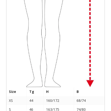
Size
Tg
H
B
XS
44
160/172
68/74
S
46
163/175
74/80