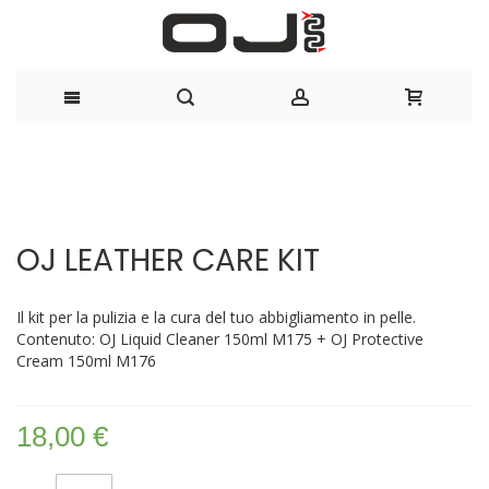
Salta
al
Vai
Vai
contenuto
alla
all'inizio
OJ LEATHER CARE KIT
fine
della
della
galleria
galleria
di
Il kit per la pulizia e la cura del tuo abbigliamento in pelle.
di
immagini
Contenuto: OJ Liquid Cleaner 150ml M175 + OJ Protective
immagini
Cream 150ml M176
18,00 €