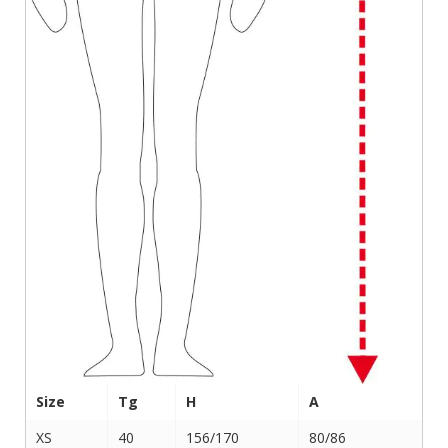
Size
Tg
H
A
XS
40
156/170
80/86