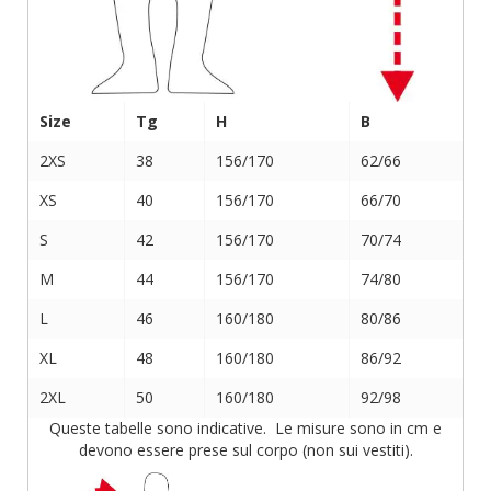
Size
Tg
H
B
2XS
38
156/170
62/66
XS
40
156/170
66/70
S
42
156/170
70/74
M
44
156/170
74/80
L
46
160/180
80/86
XL
48
160/180
86/92
2XL
50
160/180
92/98
Queste tabelle sono indicative. Le misure sono in cm e
devono essere prese sul corpo (non sui vestiti).