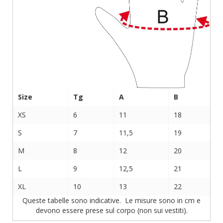
Size
Tg
A
B
XS
6
11
18
S
7
11,5
19
M
8
12
20
L
9
12,5
21
XL
10
13
22
Queste tabelle sono indicative. Le misure sono in cm e
devono essere prese sul corpo (non sui vestiti).