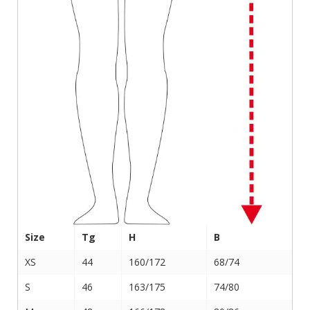
Size
Tg
H
B
XS
44
160/172
68/74
S
46
163/175
74/80