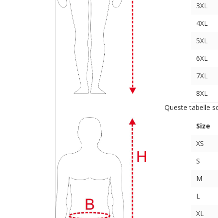
3XL
4XL
5XL
6XL
7XL
8XL
Queste tabelle s
Size
XS
S
M
L
XL