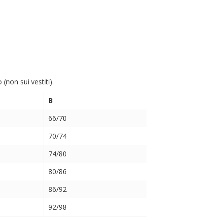
non sui vestiti).
B
66/70
70/74
74/80
80/86
86/92
92/98