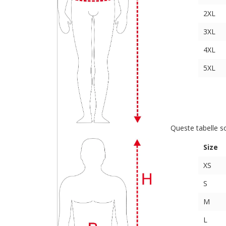
2XL
3XL
4XL
5XL
Queste tabelle s
Size
XS
S
M
L