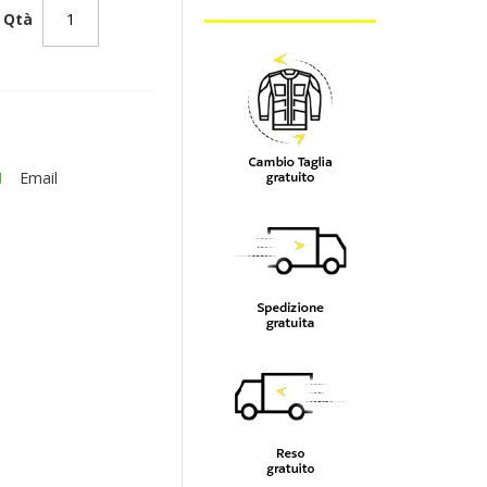
Qtà
Email