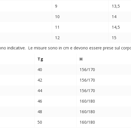
9
13,5
10
14
11
14,5
12
15
ono indicative. Le misure sono in cm e devono essere prese sul corpo (
Tg
H
40
156/170
42
156/170
44
156/170
46
160/180
48
160/180
50
160/180