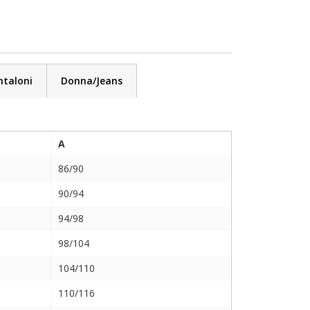
mpatibilità senza precedenti.
taloni
Donna/Jeans
 cm e un’altezza variabile tra 15 e 25 cm),
permette infatti numerose configurazioni di
A
86/90
sizione anche durante la guida più dinamica.
90/94
er antipioggia 100% impermeabile, fondamentale per
94/98
getti.
98/104
104/110
110/116