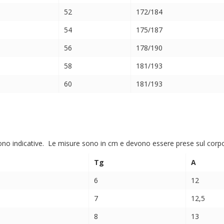
52
172/184
54
175/187
56
178/190
58
181/193
60
181/193
ono indicative. Le misure sono in cm e devono essere prese sul corpo (
Tg
A
6
12
7
12,5
8
13