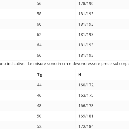
56
178/190
58
181/193
60
181/193
62
181/193
64
181/193
66
181/193
ono indicative. Le misure sono in cm e devono essere prese sul corpo (
Tg
H
44
160/172
46
163/175
48
166/178
50
169/181
52
172/184