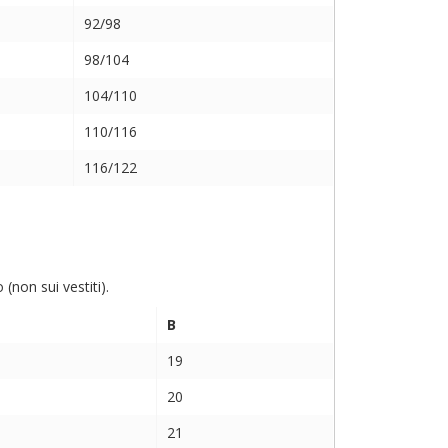
92/98
98/104
104/110
110/116
116/122
non sui vestiti).
B
19
20
21