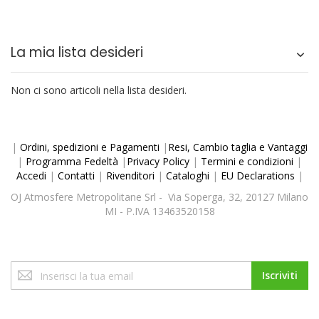
La mia lista desideri
Non ci sono articoli nella lista desideri.
|
Ordini, spedizioni e Pagamenti
|
Resi, Cambio taglia e Vantaggi
|
Programma Fedeltà
|
Privacy Policy
|
Termini e condizioni
|
Accedi
|
Contatti
|
Rivenditori
|
Cataloghi
|
EU Declarations
|
OJ Atmosfere Metropolitane Srl - Via Soperga, 32, 20127 Milano
MI - P.IVA 13463520158
Iscriviti
Iscriviti
alla
nostra
Newsletter: