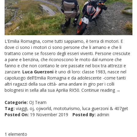
L’Emilia Romagna, come tutti sappiamo, è terra di motori. E
dove ci sono i motori ci sono persone che li amano e che li
trattano come se fossero degli esseri viventi. Persone cresciute
a pane e benzina, che riconoscono le moto dal rumore che
fanno e che non contano le ore passate nel box tra attrezzi e
zanzare.
Luca Guerzoni
è uno di loro: classe 1983, nasce nel
capoluogo dell’Emilia Romagna e da adolescente -come tanti
altri ragazzi della sua città- ama andare in giro per i colli
bolognesi in sella alla sua Aprilia RX50.
Continue reading →
Categorie:
OJ Team
Tag:
viaggi
,
oj
,
ojworld
,
mototurismo
,
luca guerzoni
&
407get
Posted On:
19 November 2019
Posted By:
admin
1 elemento