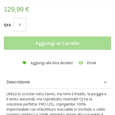
129,99 €
Qtà
Aggiungi al Carrello
Aggiungi alla lista desideri
Email
Descrizione
Utilizzi lo scooter tutto l’anno, ma temi il freddo, la pioggia e
il vento autunnali, ma soprattutto invernali? OJ ha la
soluzione perfetta: PRO LEG, coprigambe 100%
impermeabile con imbottitura staccabile in morbido e caldo
piumino sintetico e 100% antivento grazie alla sua water e