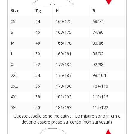
Size
Tg
H
B
XS
44
160/172
68/74
S
46
163/175
74/80
M
48
166/178
80/86
L
50
169/181
86/92
XL
52
172/184
92/98
2XL
54
175/187
98/104
3XL
56
178/190
104/110
4XL
58
181/193
110/116
5XL
60
181/193
116/122
Queste tabelle sono indicative. Le misure sono in cm e
devono essere prese sul corpo (non sui vestiti).