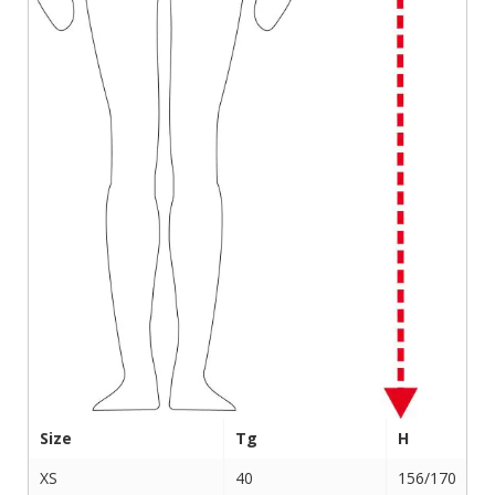
Size
Tg
H
XS
40
156/170