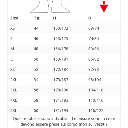
Size
Tg
H
B
XS
44
160/172
68/74
S
46
163/175
74/80
M
48
166/178
80/86
L
50
169/181
86/92
XL
52
172/184
92/98
2XL
54
175/187
98/104
3XL
56
178/190
104/110
4XL
58
181/193
110/116
5XL
60
181/193
116/122
Queste tabelle sono indicative. Le misure sono in cm e
devono essere prese sul corpo (non sui vestiti).