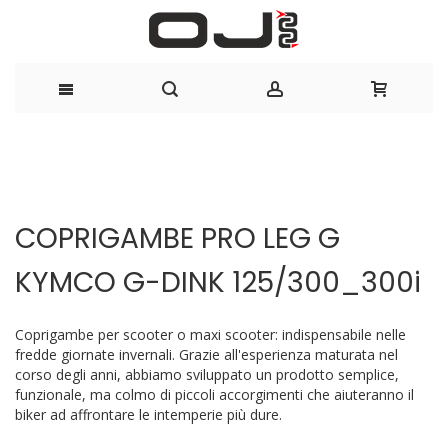
Salta
al
Vai
Vai
contenuto
alla
all'inizio
COPRIGAMBE PRO LEG G
fine
della
della
galleria
KYMCO G-DINK 125/300_300i
galleria
di
di
immagini
immagini
Coprigambe per scooter o maxi scooter: indispensabile nelle
fredde giornate invernali. Grazie all'esperienza maturata nel
corso degli anni, abbiamo sviluppato un prodotto semplice,
funzionale, ma colmo di piccoli accorgimenti che aiuteranno il
biker ad affrontare le intemperie più dure.