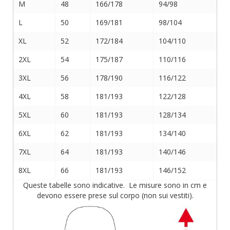
M
48
166/178
94/98
L
50
169/181
98/104
XL
52
172/184
104/110
2XL
54
175/187
110/116
3XL
56
178/190
116/122
4XL
58
181/193
122/128
5XL
60
181/193
128/134
6XL
62
181/193
134/140
7XL
64
181/193
140/146
8XL
66
181/193
146/152
Queste tabelle sono indicative. Le misure sono in cm e
devono essere prese sul corpo (non sui vestiti).