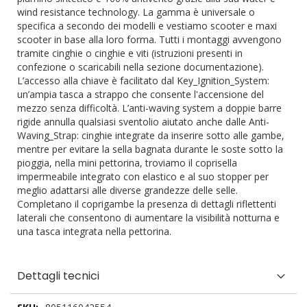
wind resistance technology. La gamma è universale o
specifica a secondo dei modelli e vestiamo scooter e maxi
scooter in base alla loro forma. Tutti i montaggi avvengono
tramite cinghie o cinghie e viti (istruzioni presenti in
confezione o scaricabili nella sezione documentazione).
L’accesso alla chiave è facilitato dal Key_Ignition_System:
un’ampia tasca a strappo che consente l'accensione del
mezzo senza difficoltà. L’anti-waving system a doppie barre
rigide annulla qualsiasi sventolio aiutato anche dalle Anti-
Waving_Strap: cinghie integrate da inserire sotto alle gambe,
mentre per evitare la sella bagnata durante le soste sotto la
pioggia, nella mini pettorina, troviamo il coprisella
impermeabile integrato con elastico e al suo stopper per
meglio adattarsi alle diverse grandezze delle selle.
Completano il coprigambe la presenza di dettagli riflettenti
laterali che consentono di aumentare la visibilità notturna e
una tasca integrata nella pettorina.
Dettagli tecnici
Dettagli