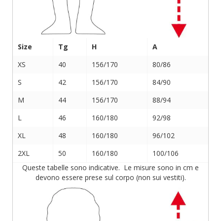
Size
Tg
H
A
XS
40
156/170
80/86
S
42
156/170
84/90
M
44
156/170
88/94
L
46
160/180
92/98
XL
48
160/180
96/102
2XL
50
160/180
100/106
Queste tabelle sono indicative. Le misure sono in cm e
devono essere prese sul corpo (non sui vestiti).