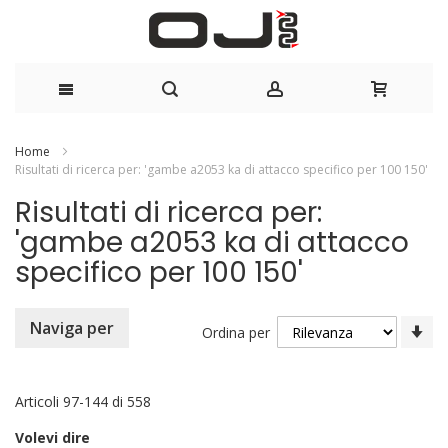
Salta
Home
Risultati di ricerca per: 'gambe a2053 ka di attacco specifico per 100 150'
al
Risultati di ricerca per:
contenuto
'gambe a2053 ka di attacco
specifico per 100 150'
Im
Naviga per
Ordina per
la
di
cr
Articoli
97
-
144
di
558
Volevi dire