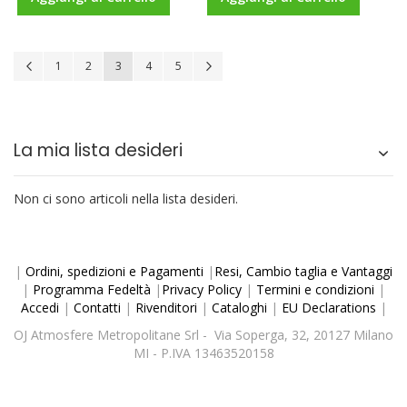
Pagina
Pagina
Precedente
Pagina
Pagina
Attualmente stai leggendo la pagina
Pagina
Pagina
Pagina
Avanti
1
2
3
4
5
La mia lista desideri
Non ci sono articoli nella lista desideri.
|
Ordini, spedizioni e Pagamenti
|
Resi, Cambio taglia e Vantaggi
|
Programma Fedeltà
|
Privacy Policy
|
Termini e condizioni
|
Accedi
|
Contatti
|
Rivenditori
|
Cataloghi
|
EU Declarations
|
OJ Atmosfere Metropolitane Srl - Via Soperga, 32, 20127 Milano
MI - P.IVA 13463520158