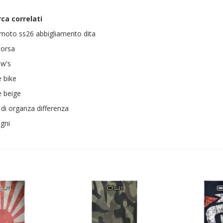
rca correlati
 moto ss26 abbigliamento dita
borsa
bw's
e bike
e beige
t di organza differenza
gni