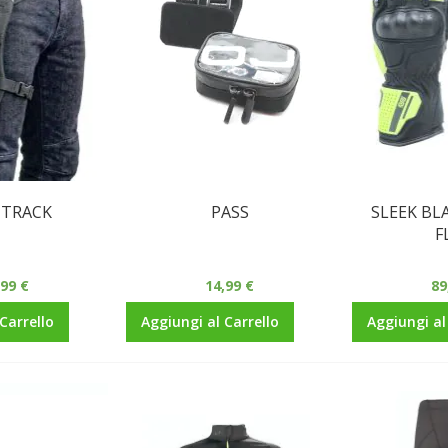
 TRACK
PASS
SLEEK BL
F
,99 €
14,99 €
89
Carrello
Aggiungi al Carrello
Aggiungi al