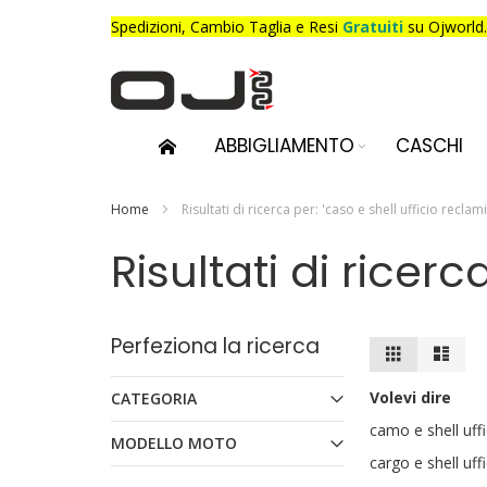
Salta
Spedizioni,
Cambio Taglia e Resi
Gratuiti
su Ojworld.
al
contenuto
ABBIGLIAMENTO
CASCHI
Home
Risultati di ricerca per: 'caso e shell ufficio reclam
Risultati di ricer
Perfeziona la ricerca
Mostra
Griglia
Lista
come
Volevi dire
CATEGORIA
camo e shell uff
MODELLO MOTO
cargo e shell uff