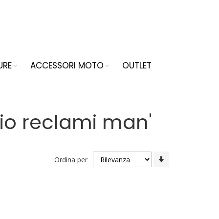
URE
ACCESSORI MOTO
OUTLET
icio reclami man'
Imposta
Ordina per
la
direzione
crescente