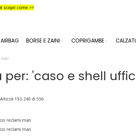
it scopri come >>
AIRBAG
BORSE E ZAINI
COPRIGAMBE
CALZAT
i man'
ca per: 'caso e shell uff
Articoli
193
-
240
di
556
icio reclami man
icio reclami man