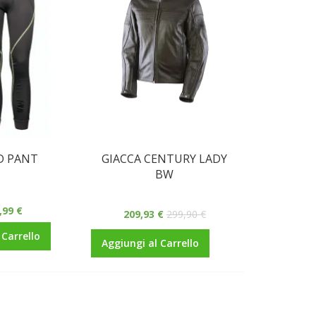
D PANT
GIACCA CENTURY LADY
BW
,99 €
209,93 €
299,90 €
 Carrello
Aggiungi al Carrello