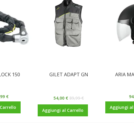
LOCK 150
GILET ADAPT GN
ARIA M
,99 €
94
54,00 €
89,99 €
Carrello
Aggiungi al
Aggiungi al Carrello